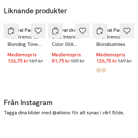
Liknande produkter
-25%
-25%
-25%
Hoppa över bildspelet
L'Oréal Paris
Schwarzkopf
L'Oréal Paris
Préférence Le
LIVE Intense
Préférence
Blonding Toner
Color 00A
Blondissimies
Platinum Ice
Absolute
Medlemspris
Medlemspris
Medlemspris
Platinum
Lägsta pris 30 dagar
Lägsta pris 30 dagar
Lägsta pr
126,75 kr
169 kr
81,75 kr
109 kr
126,75 kr
169 kr
Produkten finns i fä
11.21 Moscow
11.11 Oslo
,
,
Från Instagram
Tagga dina bilder med @ahlens för att synas i vårt flöde.