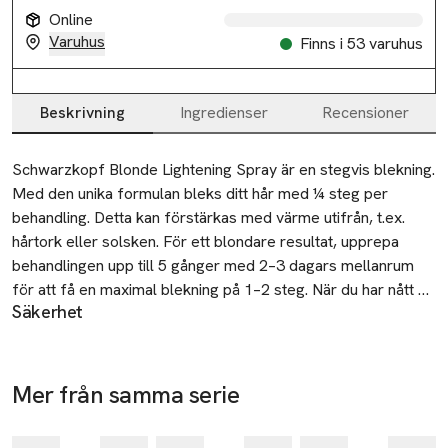
Online
Varuhus
Finns i 53 varuhus
Beskrivning
Ingredienser
Recensioner
Beskrivning
Schwarzkopf Blonde Lightening Spray är en stegvis blekning. 
Med den unika formulan bleks ditt hår med ¼ steg per 
behandling. Detta kan förstärkas med värme utifrån, t.ex. 
hårtork eller solsken. För ett blondare resultat, upprepa 
behandlingen upp till 5 gånger med 2–3 dagars mellanrum 
för att få en maximal blekning på 1–2 steg. När du har nått 
Säkerhet
maximal blekning, skall du vänta 4–6 veckor innan du 
SÄKERHETSINSTRUKTIONER: VARNING: Innehåller
upprepar behandlingen. 

väteperoxid. Produkten är inte avsedd för användning på
personer under 16 år. Förvaras oåtkomligt för barn. Använd
Den ultralätta sprayen är lätt att använda och absorberas 
Mer från samma serie
ej till färgning av ögonfransar eller ögonbryn. Undvik kontakt
snabbt i håret, antingen för en stegvis blekning för hela 
-25%
-25%
-25%
Hoppa över bildspelet
med ögonen. Skölj genast ögonen om produkten kommer i
håret, för uppfräschning eller för att framhäva sektioner i 