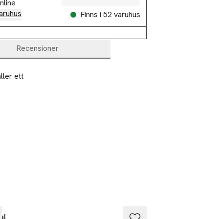
nline
aruhus
Finns i 52 varuhus
Recensioner
er ett 
al
Fenjal