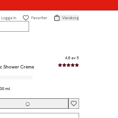
Logga in
Favoriter
Varukorg
Varukorg
4.8 av 5
4.8 av fem stjärnor
ic Shower Creme
00 ml