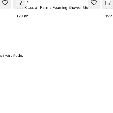
Rituals
Cer
The Ritual of Karma Foaming Shower Gel
Smoo
129 kr
199 
 i vårt flöde.