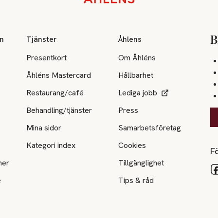
on
Tjänster
Åhlens
B
Presentkort
Om Åhléns
Åhléns Mastercard
Hållbarhet
Restaurang/café
Lediga jobb
Behandling/tjänster
Press
Mina sidor
Samarbetsföretag
Kategori index
Cookies
Fö
ner
Tillgänglighet
e
Tips & råd