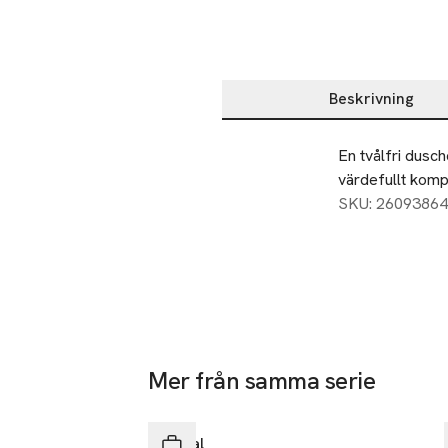
Beskrivning
Beskrivning
En tvålfri dusc
värdefullt kompl
SKU: 26093864
Mer från samma serie
Hoppa över bildspelet
Fenjal