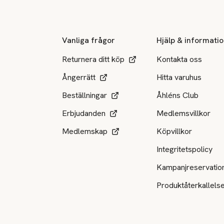
Vanliga frågor
Hjälp & informati
Returnera ditt köp
Kontakta oss
Ångerrätt
Hitta varuhus
Beställningar
Åhléns Club
Erbjudanden
Medlemsvillkor
Medlemskap
Köpvillkor
Integritetspolicy
Kampanjreservatio
Produktåterkallels
Tillgängliga betalsätt