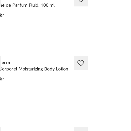
e de Parfum Fluid, 100 ml
Creme Roll-On, 5
kr
71 kr
Gåva på köpet
therm
Rituals
 Corporel Moisturizing Body Lotion
The Ritual of Se
kr
129 kr