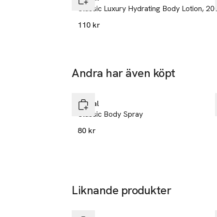
Classic Luxury Hydrating Body Lotion, 20
110 kr
Andra har även köpt
Hoppa över bildspelet
Fenjal
Classic Body Spray
80 kr
Liknande produkter
Hoppa över bildspelet