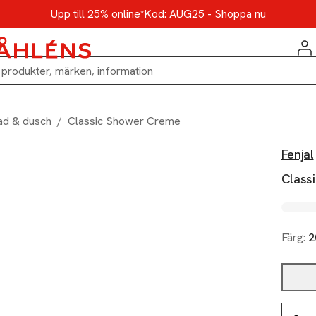
Upp till 25% online*
Kod: AUG25 - Shoppa nu
ad & dusch
/
Classic Shower Creme
Fenjal
Class
Färg:
2