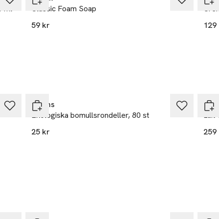
0 ml
Classic Foam Soap
Crem
59 kr
129 
Ta 2 betala 35:-
Åhléns
Bio
Ekologiska bomullsrondeller, 80 st
Lait
25 kr
259 
Gåva på köpet