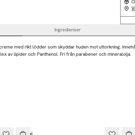
O
V
Ingredienser
hcreme med rikt lödder som skyddar huden mot uttorkning. Innehåll
ex av lipider och Panthenol. Fri från parabener och mineralolja.
Fenjal
Fenj