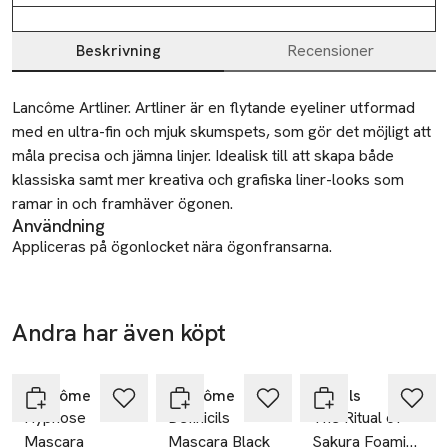
Beskrivning
Recensioner
Beskrivning
Lancôme Artliner. Artliner är en flytande eyeliner utformad 
med en ultra-fin och mjuk skumspets, som gör det möjligt att 
måla precisa och jämna linjer. Idealisk till att skapa både 
klassiska samt mer kreativa och grafiska liner-looks som 
ramar in och framhäver ögonen.
Användning
Appliceras på ögonlocket nära ögonfransarna.
Säkerhet
Under normal eller rimligen förutsägbar användning av denna
produkt krävs inga särskilda försiktighetsåtgärder
Andra har även köpt
Gåva på
köpet
Tillverkare
Hoppa över bildspelet
L'Oreal LPD
Lancôme
Lancôme
Rituals
14
Hypnose
Definicils
The Ritual of
rue Royale
Mascara
Mascara Black
Sakura Foaming