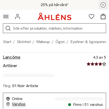
Hoppa till navigationsmenyn
Hoppa till innehåll
Hoppa till sidfot
För medlemmar - Shoppa nu
25% på hårvård*
Logga in
Favoriter
Var
Sök
Start
/
Skönhet
/
Makeup
/
Ögon
/
Eyeliner & ögonpenno
Produktbilder
Hoppa över bildspelet
Produktinformation
Lancôme
4.3 av 5
4.3 av fem st
Artliner
Färg:
01 Noir Artiste
Online
Varuhus
Finns i 51 varuhus