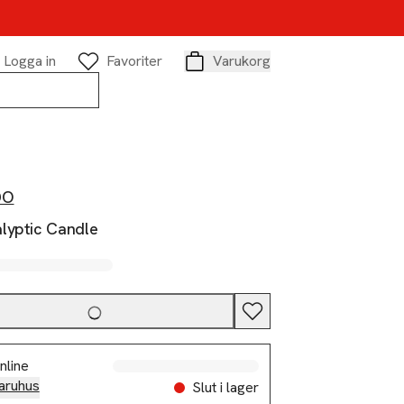
Logga in
Favoriter
Varukorg
Varukorg
DO
lyptic Candle
nline
aruhus
Slut i lager