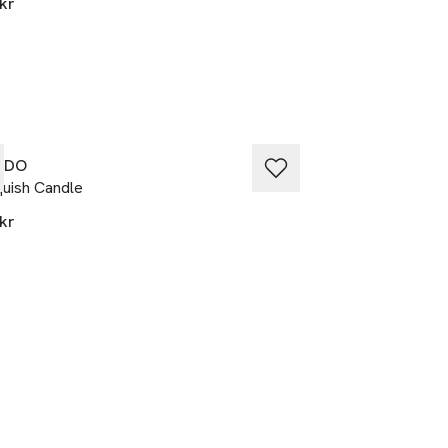
kr
620 kr
EDO
BYREDO
uish Candle
Ambre Japonais C
kr
780 kr