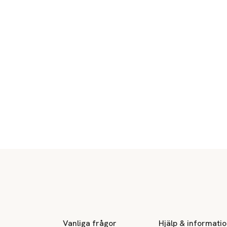
Sidfot
Vanliga frågor
Hjälp & informati