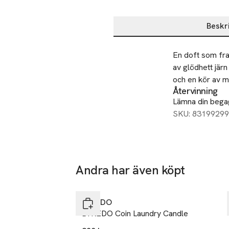
Beskr
Beskrivning
En doft som fra
av glödhett jär
och en kör av m
Återvinning
Lämna din begag
SKU: 83199299
Andra har även köpt
Hoppa över bildspelet
BYREDO
BYREDO Coin Laundry Candle