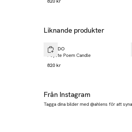
820 kr
Liknande produkter
Hoppa över bildspelet
BYREDO
Peyote Poem Candle
820 kr
Från Instagram
Tagga dina bilder med @ahlens för att synas