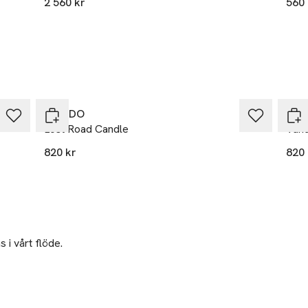
2 560 kr
560 
BYREDO
BYR
Lost Road Candle
Vanq
820 kr
820 
 i vårt flöde.