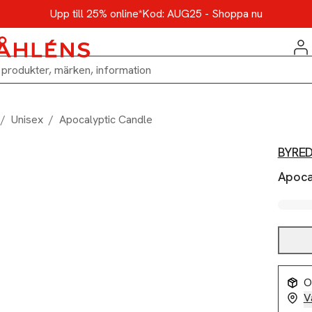
Upp till 25% online*
Kod: AUG25 - Shoppa nu
/
Unisex
/
Apocalyptic Candle
BYRE
Apoca
O
V