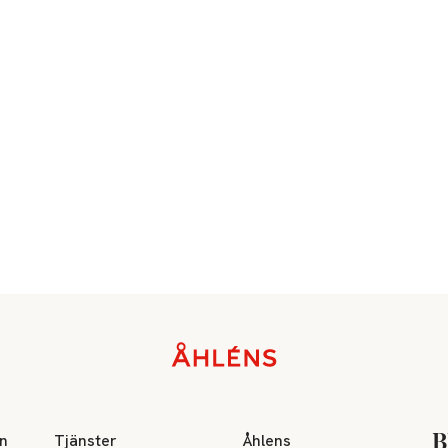
on
Tjänster
Åhlens
B