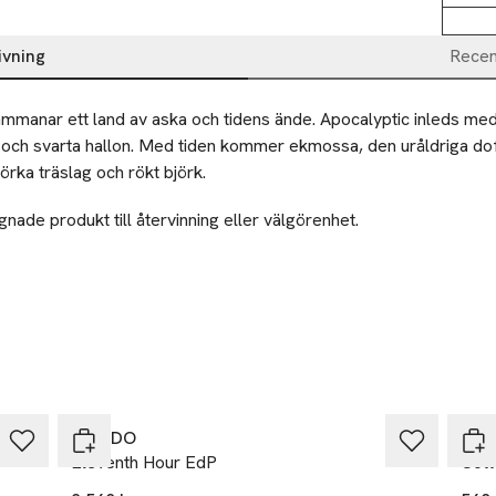
ivning
Recen
mmanar ett land av aska och tidens ände. Apocalyptic inleds med
n och svarta hallon. Med tiden kommer ekmossa, den uråldriga do
örka träslag och rökt björk.
nade produkt till återvinning eller välgörenhet.
BYREDO
BYR
Eleventh Hour EdP
Cott