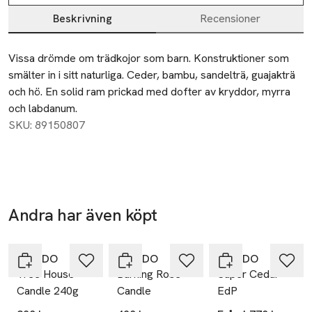
Beskrivning
Recensioner
Beskrivning
Vissa drömde om trädkojor som barn. Konstruktioner som 
smälter in i sitt naturliga. Ceder, bambu, sandelträ, guajakträ 
och hö. En solid ram prickad med dofter av kryddor, myrra 
och labdanum.
SKU: 89150807
Andra har även köpt
Hoppa över bildspelet
BYREDO
BYREDO
BYREDO
Tree House
Burning Rose
Super Cedar
Candle 240g
Candle
EdP