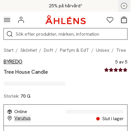
Hoppa till navigationsmenyn
Hoppa till innehåll
Hoppa till sidfot
För medlemmar - Shoppa nu
25% på hårvård*
Logga in
Favoriter
Var
Sök
Start
/
Skönhet
/
Doft
/
Parfym & EdT
/
Unisex
/
Tree H
BYREDO
Produktbilder
Hoppa över bildspelet
Produktinformation
5 av 5
5 av fem stjä
Tree House Candle
Storlek:
70 G
Online
Varuhus
Slut i lager