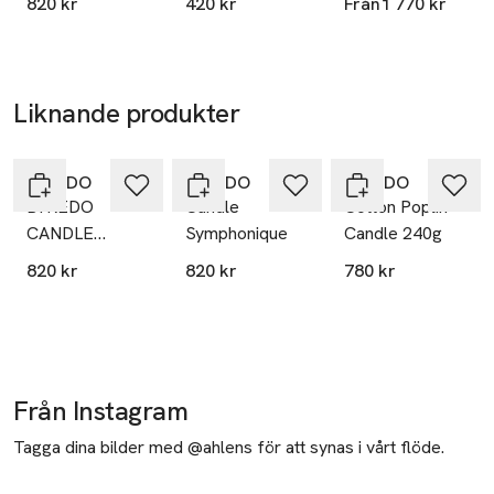
820 kr
420 kr
Från
1 770 kr
Liknande produkter
Hoppa över bildspelet
BYREDO
BYREDO
BYREDO
BYREDO
Candle
Cotton Poplin
CANDLE
Symphonique
Candle 240g
BIBLIOTHEQUE
820 kr
820 kr
780 kr
Från Instagram
Tagga dina bilder med @ahlens för att synas i vårt flöde.