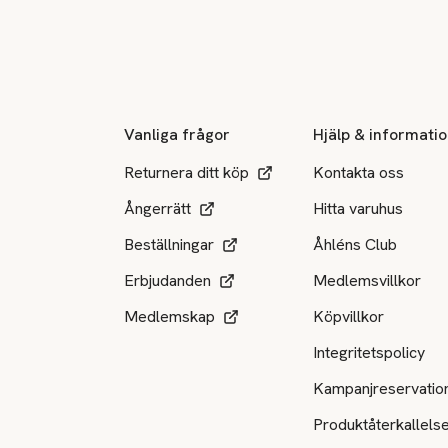
Sidfot
Vanliga frågor
Hjälp & informati
Returnera ditt köp
Kontakta oss
Ångerrätt
Hitta varuhus
Beställningar
Åhléns Club
Erbjudanden
Medlemsvillkor
Medlemskap
Köpvillkor
Integritetspolicy
Kampanjreservatio
Produktåterkallels
Tillgängliga betalsätt