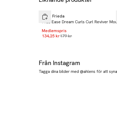
-25%
Hoppa över bildspelet
John Frieda
Frizz Ease Dream Curls Curl Reviver Mo
Medlemspris
Lägsta pris 30 dagar
134,25 kr
179 kr
Från Instagram
Tagga dina bilder med @ahlens för att synas