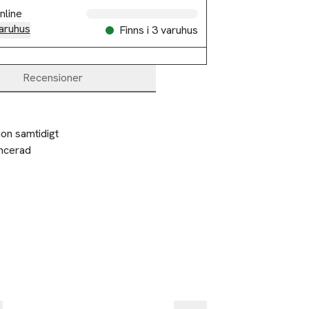
nline
aruhus
Finns i 3 varuhus
Recensioner
on samtidigt 
ncerad 
ugga det bara
.

 fyllighet och 
%
-25%