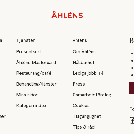
on
Tjänster
Åhlens
B
Presentkort
Om Åhléns
Åhléns Mastercard
Hållbarhet
Restaurang/café
Lediga jobb
Behandling/tjänster
Press
Mina sidor
Samarbetsföretag
Kategori index
Cookies
Fö
ner
Tillgänglighet
e
Tips & råd