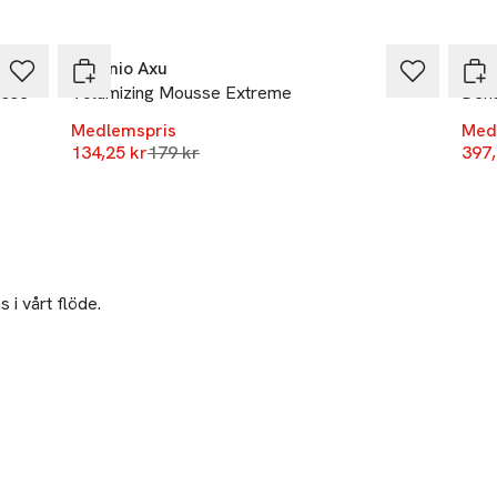
-25%
-25
Antonio Axu
Kér
usse
Volumizing Mousse Extreme
Dens
Medlemspris
Med
Lägsta pris 30 dagar
134,25 kr
179 kr
397,
 i vårt flöde.