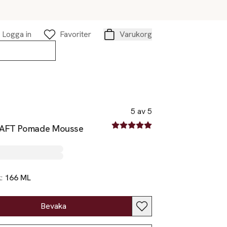
Logga in
Favoriter
Varukorg
Varukorg
5 av 5
5 av fem stjärnor
AFT Pomade Mousse
k:
166 ML
Bevaka