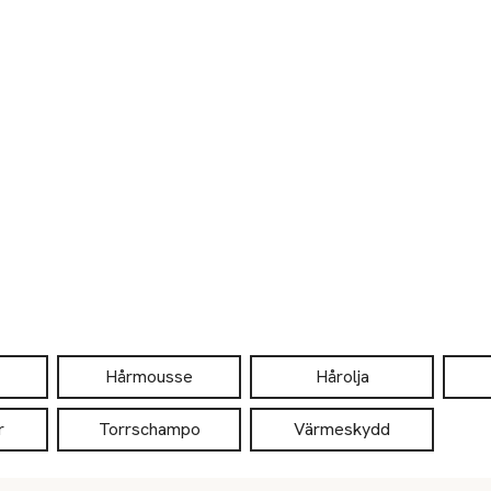
Hårmousse
Hårolja
r
Torrschampo
Värmeskydd