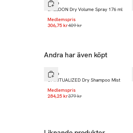
27 Upper Pe
R+Co
- Värmeskyddspo
Dublin
BALLOON Dry Volume Spray 176 ml
Ireland
Medlemspris
Lägsta pris 30 dagar
306,75 kr
409 kr
Mobilnumme
SKU: 89563707
Andra har även köpt
-25%
Hoppa över bildspelet
R+Co
SPIRITUALIZED Dry Shampoo Mist
Medlemspris
Lägsta pris 30 dagar
284,25 kr
379 kr
Liknande produkter