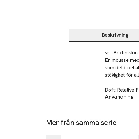
Beskrivning
Beskrivning
Professione
En mousse med e
som det bibehåll
stökighet för all
Doft: Relative P
Användning
Det faktum att A
Huvudingrediens
mellan händern
- Vegetabiliskt 
- Neemolja från 
Mer från samma serie
Tillverkare
- Papayaextrakt 
-25%
Rouge & Co 
Hoppa över bildspelet
glans till håret.
