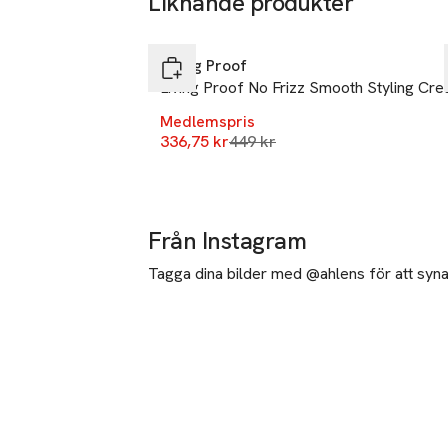
Liknande produkter
-25%
Hoppa över bildspelet
Living Proof
Living Proof No Frizz Smooth Styling Cr
Medlemspris
Lägsta pris 30 dagar
336,75 kr
449 kr
Från Instagram
Tagga dina bilder med @ahlens för att synas