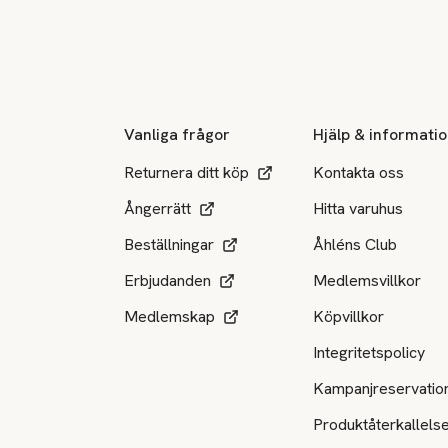
Sidfot
Vanliga frågor
Hjälp & informati
Returnera ditt köp
Kontakta oss
Ångerrätt
Hitta varuhus
Beställningar
Åhléns Club
Erbjudanden
Medlemsvillkor
Medlemskap
Köpvillkor
Integritetspolicy
Kampanjreservatio
Produktåterkallels
Tillgängliga betalsätt