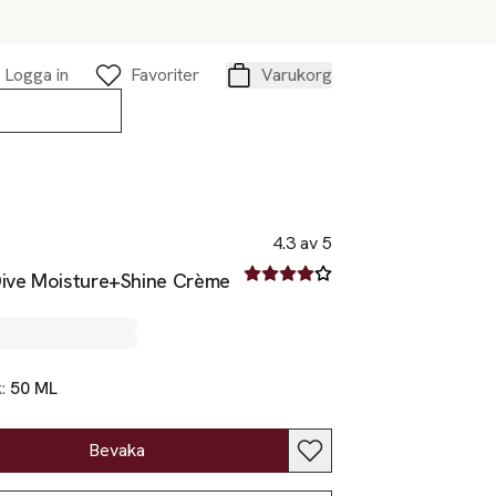
Logga in
Favoriter
Varukorg
Varukorg
4.3 av 5
4.3 av fem stjärnor
Dive Moisture+Shine Crème
k:
50 ML
Bevaka