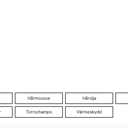
Hårmousse
Hårolja
r
Torrschampo
Värmeskydd