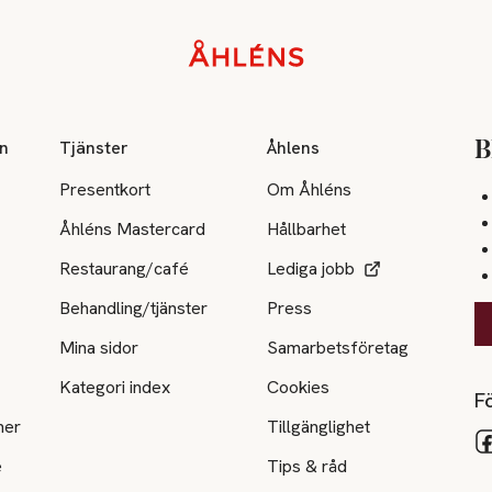
on
Tjänster
Åhlens
B
Presentkort
Om Åhléns
Åhléns Mastercard
Hållbarhet
Restaurang/café
Lediga jobb
Behandling/tjänster
Press
Mina sidor
Samarbetsföretag
Kategori index
Cookies
Fö
ner
Tillgänglighet
e
Tips & råd