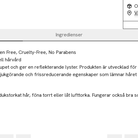
O
V
Ingredienser
en Free, Cruelty-Free, No Parabens
ll hårvård
upet och ger en reflekterande lyster. Produkten är utvecklad för a
mjukgörande och frissreducerande egenskaper som lämnar håret m
dukstorkat hår, föna torrt eller låt lufttorka. Fungerar också bra 
LLC
-25%
-25
mbrook St.