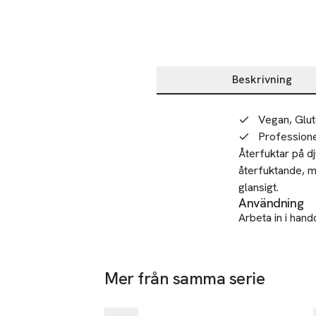
Beskrivning
Beskrivning
Vegan, Glut
Professione
Återfuktar på dj
återfuktande, 
glansigt.
Användning
Arbeta in i hand
conditioner.
Tillverkare
Mer från samma serie
Rouge & Co 
-25%
Hoppa över bildspelet
27 Upper Pe