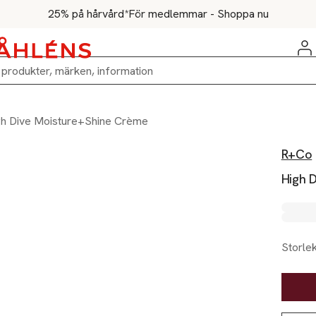
25% på hårvård*
För medlemmar - Shoppa nu
gh Dive Moisture+Shine Crème
R+Co
High 
Storle