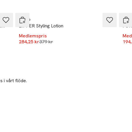
-25%
-25
R+Co
BJÖ
eam
ZIPPER Styling Lotion
FOR
Medlemspris
Med
Lägsta pris 30 dagar
284,25 kr
379 kr
194,
 i vårt flöde.