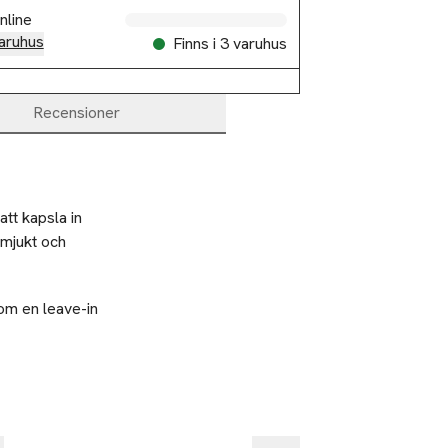
nline
aruhus
Finns i 3 varuhus
Recensioner
tt kapsla in 
jukt och 
som en leave-in
%
-25%