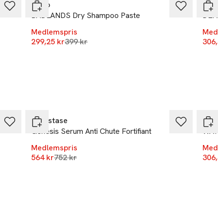
R+Co
R+C
BADLANDS Dry Shampoo Paste
DEA
Medlemspris
Med
r
Lägsta pris 30 dagar
299,25 kr
399 kr
306,
-25%
-25
Kérastase
R+C
Genesis Serum Anti Chute Fortifiant
WATE
Medlemspris
Med
Lägsta pris 30 dagar
564 kr
752 kr
306,