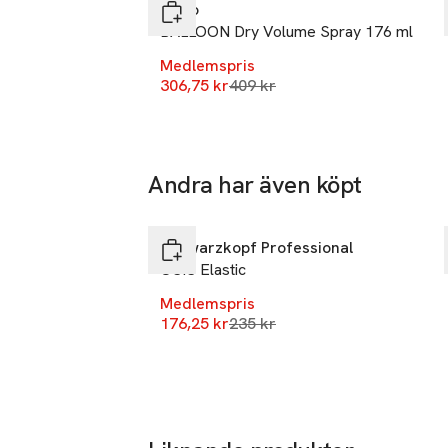
Dublin
R+Co
Ireland
BALLOON Dry Volume Spray 176 ml
Medlemspris
Mobilnumme
Lägsta pris 30 dagar
306,75 kr
409 kr
SKU: 91127995
Andra har även köpt
-25%
Hoppa över bildspelet
Schwarzkopf Professional
OSIS Elastic
Medlemspris
Lägsta pris 30 dagar
176,25 kr
235 kr