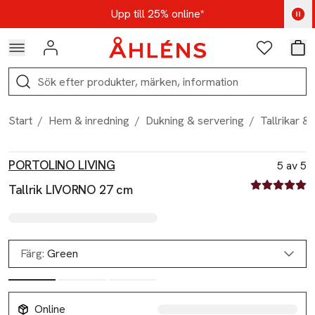
Hoppa till navigationsmenyn
Hoppa till innehåll
Hoppa till sidfot
Kod: AUG25 - Shoppa nu
Upp till 25% online*
Logga in
Favoriter
Var
Sök
Start
/
Hem & inredning
/
Dukning & servering
/
Tallrikar & 
Produktbilder
Hoppa över bildspelet
Produktinformation
PORTOLINO LIVING
5 av 5
5 av fem stjä
Tallrik LIVORNO 27 cm
Färg:
Green
Online