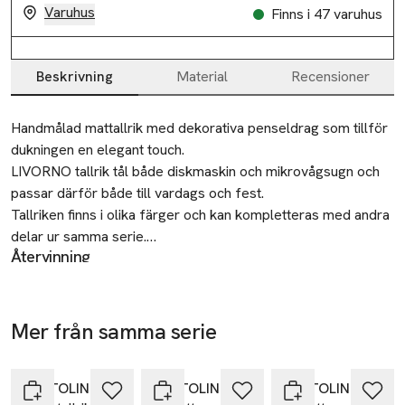
Varuhus
Finns i 47 varuhus
Beskrivning
Material
Recensioner
Beskrivning
Handmålad mattallrik med dekorativa penseldrag som tillför 
dukningen en elegant touch.

LIVORNO tallrik tål både diskmaskin och mikrovågsugn och 
passar därför både till vardags och fest.

Tallriken finns i olika färger och kan kompletteras med andra 
delar ur samma serie.

Återvinning
Lämnas till välgörenhet eller återvinningscentral.
• Tallrik i porslin

• Handmålad

Tillverkare
• Tål diskmaskin och mikrovågsugn

Mer från samma serie
Åhléns AB
• Matcha med andra delar ur samma serie

Hoppa över bildspelet
Dalagatan 100
• Finns i olika färger

113 43 Stockholm
PORTOLINO LIVING
PORTOLINO LIVING
PORTOLINO LIVING