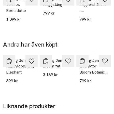
Termos
Flaggstång
Pappershållare
Mått: H: 8,8 cm. Ø: 3,1 cm.
Bernadotte
-
799 kr
BERNADOTTE
1 399 kr
799 kr
Andra har även köpt
Hoppa över bildspelet
Georg Jensen
Georg Jensen
Georg Jensen
Kapsylöppnare,
Bloom fat
Ljuslyktor
Elephant
Bloom Botanica
3 169 kr
2-pack
399 kr
799 kr
Liknande produkter