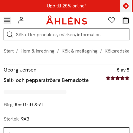
Hoppa till navigationsmenyn
Hoppa till innehåll
Hoppa till sidfot
Kod: AUG25 - Shoppa nu
Upp till 25% online*
Logga in
Favoriter
Var
Sök
Start
/
Hem & inredning
/
Kök & matlagning
/
Köksredskap
Produktbilder
Hoppa över bildspelet
Produktinformation
Georg Jensen
5 av 5
5 av fem stjä
Salt- och pepparströare Bernadotte
Färg:
Rostfritt Stål
Storlek:
9X3