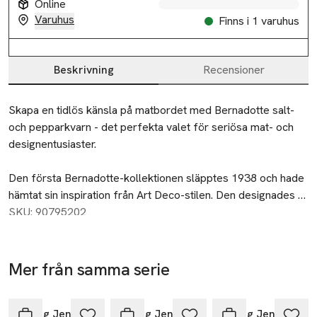
Online
Varuhus
Finns i 1 varuhus
Beskrivning
Recensioner
Beskrivning
Skapa en tidlös känsla på matbordet med Bernadotte salt- 
och pepparkvarn - det perfekta valet för seriösa mat- och 
designentusiaster.

Den första Bernadotte-kollektionen släpptes 1938 och hade 
hämtat sin inspiration från Art Deco-stilen. Den designades 
av prins Sigvard Bernadotte – och kollektionen som bär hans 
SKU: 90795202
namn är en av Georg Jensens mest populära och 
framgångsrika någonsin.

Mer från samma serie
Bernadotte salt- och pepparkvarn är tillverkade av rostfritt 
Hoppa över bildspelet
stål. De säljs i par och är den perfekta gåvan oavsett tillfälle.

Georg Jensen
Georg Jensen
Georg Jensen