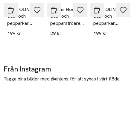
Hoppa över bildspelet
PORTOLINO LIVING
Åhléns Home
PORTOLINO LIVING
Salt- och
Salt- och
Salt- och
pepparkar
pepparströare
pepparkar
LEMONS
BISTRO
CORAL
199 kr
29 kr
199 kr
Från Instagram
Tagga dina bilder med @ahlens för att synas i vårt flöde.