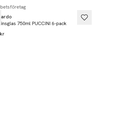
betsföretag
nardo
Chateau BONLIO
insglas 750ml PUCCINI 6-pack
Rödvinsglas krista
pack
kr
299 kr