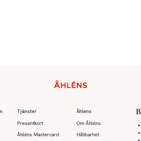
on
Tjänster
Åhlens
B
Presentkort
Om Åhléns
Åhléns Mastercard
Hållbarhet