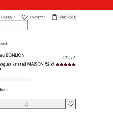
Logga in
Favoriter
Varukorg
Varukorg
-pack
au BONLION
4.7 av 5
sglas kristall MAISON 52 cl,
4.7 av fem stjärnor
k
lear