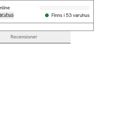
nline
aruhus
Finns i 53 varuhus
Recensioner
m kartong.
att förhöja 