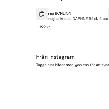
Hoppa över bildspelet
Chateau BONLION
Rödvinsglas kristall DAPHNÉ 54 cl, 4-pac
199 kr
Från Instagram
Tagga dina bilder med @ahlens för att synas