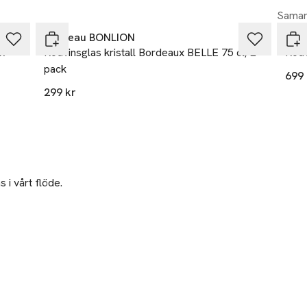
Samar
Chateau BONLION
Leo
k
Rödvinsglas kristall Bordeaux BELLE 75 cl, 2-
Rödv
pack
699 
299 kr
 i vårt flöde.