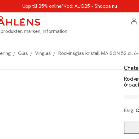
Upp till 25% online*
Kod: AUG25 - Shoppa nu
ering
/
Glas
/
Vinglas
/
Rödvinsglas kristall MAISON 52 cl, 6
Chate
Rödvin
6-pac
Färg:
C