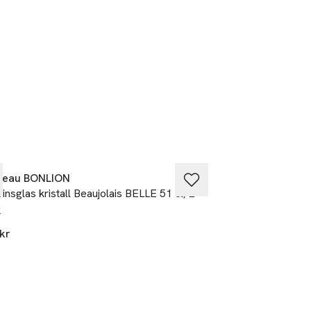
teau BONLION
Åhléns Home
insglas kristall Beaujolais BELLE 51 cl, 2-
Tumblerglas BIST
k
199 kr
kr