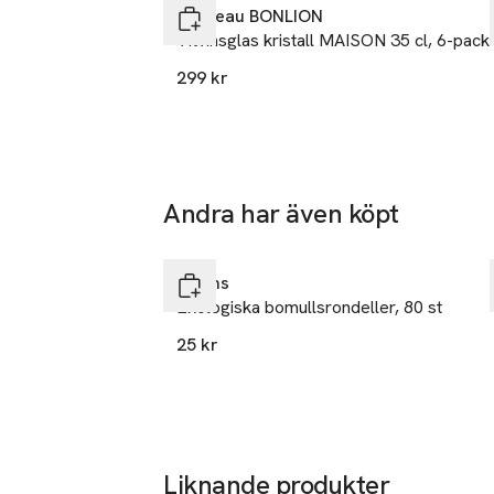
113 43 Stoc
Chateau BONLION
I serien finns r
Sweden
Vitvinsglas kristall MAISON 35 cl, 6-pack
info.hk@ahle
299 kr
E-post
Mobilnumme
SKU: 61042983
Andra har även köpt
Ta 2 betala 35:-
Hoppa över bildspelet
Åhléns
Ekologiska bomullsrondeller, 80 st
25 kr
Liknande produkter