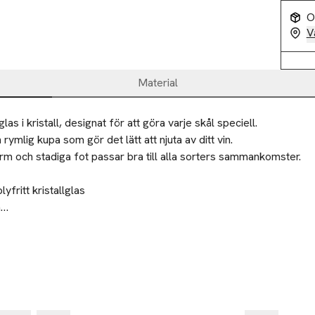
O
V
Material
as i kristall, designat för att göra varje skål speciell.

rymlig kupa som gör det lätt att njuta av ditt vin.

rm och stadiga fot passar bra till alla sorters sammankomster.

yfritt kristallglas



görenhet eller sorteras som glas. Ytterförpackningen sorteras so
rån Château BONLION förenar elegans och kvalitet - skapad för 
Slut i lager
00
velse.
