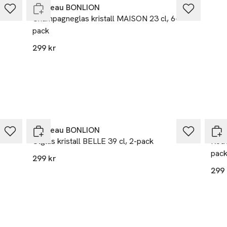
kholm
ödvinsglas, vitvinsglas och champagneglas.
Chateau BONLION
Champagneglas kristall MAISON 23 cl, 6-
pack
ns.se
299 kr
r
Chateau BONLION
Cha
Ölglas kristall BELLE 39 cl, 2-pack
Rödv
pac
299 kr
299 