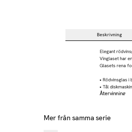
Beskrivning
Beskrivning
Elegant rödvinsgl
Vinglaset har en 
Glasets rena fo
• Rödvinsglas i bl
• Tål diskmaskin
Återvinning
• 6-pack

Lämnas till väl
• Volym: 52 cl

• Höjd: 23,1 cm

Tillverkare
Mer från samma serie
Åhléns AB
MAISON-serien f
Hoppa över bildspelet
Dalagatan 1
varje smakupple