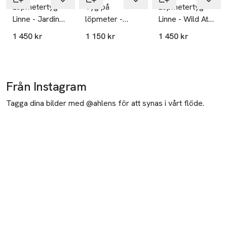
Löpmetertyg
Tyg på
Löpmetertyg
Linne - Jardin
löpmeter -
Linne - Wild At
De La Vie -
Saga Forest,
Heart
1 450 kr
1 150 kr
1 450 kr
White/pine
svart/multi
Tree Blue
Från Instagram
Tagga dina bilder med @ahlens för att synas i vårt flöde.