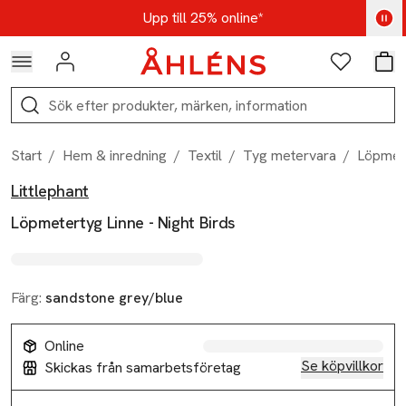
Hoppa till navigationsmenyn
Hoppa till innehåll
Hoppa till sidfot
Kod: AUG25 - Shoppa nu
Upp till 25% online*
Logga in
Favoriter
Var
Sök
Start
/
Hem & inredning
/
Textil
/
Tyg metervara
/
Löpmete
Littlephant
Produktbilder
Hoppa över bildspelet
Produktinformation
Löpmetertyg Linne - Night Birds
Färg:
sandstone grey/blue
Online
Se köpvillkor
Skickas från samarbetsföretag