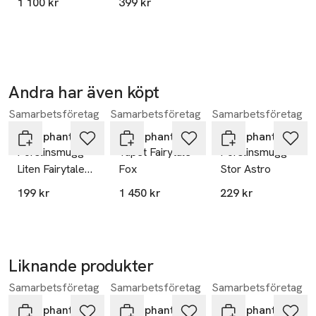
1 100 kr
399 kr
Andra har även köpt
Samarbetsföretag
Samarbetsföretag
Samarbetsföretag
Hoppa över bildspelet
Littlephant
Littlephant
Littlephant
Porslinsmugg
Tapet Fairytale
Porslinsmugg
Liten Fairytale
Fox
Stor Astro
Fox
199 kr
1 450 kr
229 kr
Liknande produkter
Samarbetsföretag
Samarbetsföretag
Samarbetsföretag
Hoppa över bildspelet
Littlephant
Littlephant
Littlephant