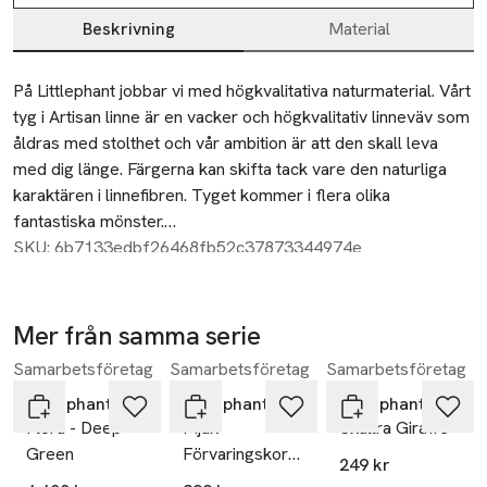
Beskrivning
Material
Beskrivning
På Littlephant jobbar vi med högkvalitativa naturmaterial. Vårt 
tyg i Artisan linne är en vacker och högkvalitativ linneväv som 
åldras med stolthet och vår ambition är att den skall leva 
med dig länge. Färgerna kan skifta tack vare den naturliga 
karaktären i linnefibren. Tyget kommer i flera olika 
fantastiska mönster.
SKU: 6b7133edbf26468fb52c37873344974e
Produktinformation:
Material: 100% Linneväv
Tvättråd: Handtvätt 30Âº C. Kan krympa 3-6%. 
Mer från samma serie
Martindale: 15.000
Samarbetsföretag
Samarbetsföretag
Samarbetsföretag
Hoppa över bildspelet
Designad i Sverige av Camilla Lundsten för Littlephant. 
Producerad i Estland, ÖKO-Tex certifierad.
Littlephant
Littlephant
Littlephant
Flora - Deep
Mjuk
Skallra Giraffe
Green
Förvaringskorg
249 kr
Medium