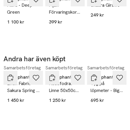
Flora - Deep
Mjuk
Skallra Giraffe
Green
Förvaringskorg
249 kr
Medium
1 100 kr
399 kr
Andra har även köpt
Samarbetsföretag
Samarbetsföretag
Samarbetsföretag
Hoppa över bildspelet
Littlephant
Littlephant
Littlephant
Linen Fabric
Kuddfodral
Tyg på
Sakura Spring -
Linne 50x50cm
löpmeter - Big
Clay Beige
- Wild At Heart -
Waves,
1 450 kr
1 250 kr
695 kr
Dusty Blue
vit/korall