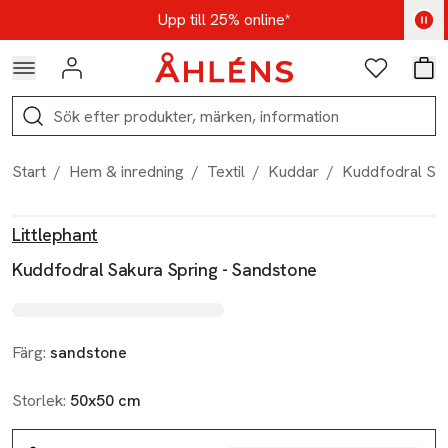
Hoppa till navigationsmenyn
Hoppa till innehåll
Hoppa till sidfot
Kod: AUG25 - Shoppa nu
Upp till 25% online*
Logga in
Favoriter
Var
Sök
Start
/
Hem & inredning
/
Textil
/
Kuddar
/
Kuddfodral Sak
Produktbilder
Hoppa över bildspelet
Produktinformation
Littlephant
Kuddfodral Sakura Spring - Sandstone
Färg:
sandstone
Storlek:
50x50 cm