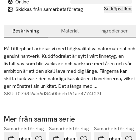
Online
Se köpvillkor
Skickas från samarbetsföretag
Beskrivning
Material
Ingredienser
Beskrivning
På Littlephant arbetar vi med högkvalitativa naturmaterial och 
genuint hantverk. Kuddfodralet är sytt i vårt linnetyg, en 
livfull väv som blir vackrare och vackrare med åren och vår 
ambition är att den skall leva med dig länge. Färgerna kan 
skifta tack vare den naturliga karaktären i linnefibrerna, vilket 
ger mönstret sin unikitet. Det stängs med 
dragkedja.Kuddfodralet är ÖKO-Tex certifierat och tillverkat 
SKU: f07d8f6ab6d34a05bebf61ae4774f23f
i Estland av våra hantverksskickliga vävare, tryckare, 
färgmästare och sömmerskor.
Mer från samma serie
Samarbetsföretag
Samarbetsföretag
Samarbetsföretag
Hoppa över bildspelet
Littlephant
Littlephant
Littlephant