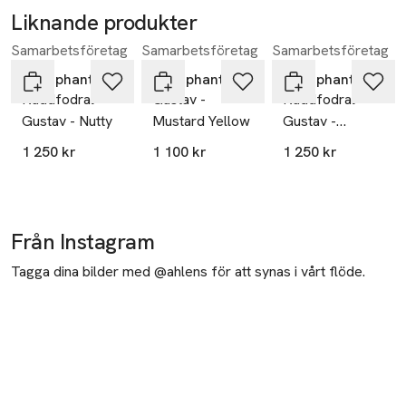
Liknande produkter
Samarbetsföretag
Samarbetsföretag
Samarbetsföretag
Hoppa över bildspelet
Littlephant
Littlephant
Littlephant
Kuddfodral
Gustav -
Kuddfodral
Gustav - Nutty
Mustard Yellow
Gustav -
Mustard/rye
1 250 kr
1 100 kr
1 250 kr
Yellow
Från Instagram
Tagga dina bilder med @ahlens för att synas i vårt flöde.