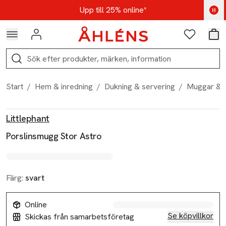
Hoppa till navigationsmenyn
Hoppa till innehåll
Hoppa till sidfot
Kod: AUG25 - Shoppa nu
Upp till 25% online*
Logga in
Favoriter
Var
Sök
Start
/
Hem & inredning
/
Dukning & servering
/
Muggar & 
Produktbilder
Hoppa över bildspelet
Produktinformation
Littlephant
Porslinsmugg Stor Astro
Färg:
svart
Online
Se köpvillkor
Skickas från samarbetsföretag