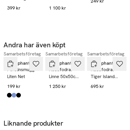
249 kr
Medium
399 kr
1 100 kr
Andra har även köpt
Samarbetsföretag
Samarbetsföretag
Samarbetsföretag
Hoppa över bildspelet
Littlephant
Littlephant
Littlephant
Porslinsmugg
Kuddfodral
Kuddfodral
Liten Net
Linne 50x50cm
Tiger Island
- Wild At Heart -
50x50cm Grå
199 kr
1 250 kr
695 kr
Black
Produkten finns i färgerna:
riviera svart
blå
svart
,
,
,
Liknande produkter