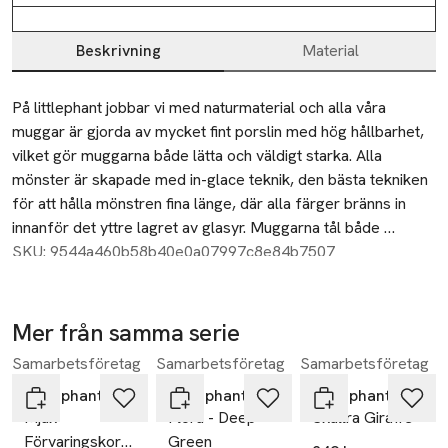
Beskrivning
Material
Beskrivning
På littlephant jobbar vi med naturmaterial och alla våra 
muggar är gjorda av mycket fint porslin med hög hållbarhet, 
vilket gör muggarna både lätta och väldigt starka. Alla 
mönster är skapade med in-glace teknik, den bästa tekniken 
för att hålla mönstren fina länge, där alla färger bränns in 
innanför det yttre lagret av glasyr. Muggarna tål både 
diskmaskin och mikrovågsugn. Välj dina favoriter, mixa och 
SKU: 9544a460b58b40e0a07997c8e84b7507
matcha de lekfulla mönstren och låt dem förgylla både 
frukost, kaffe- och testunder.
Mer från samma serie
allt vårt porslin är formgivet av Camilla Lundsten för 
Samarbetsföretag
Samarbetsföretag
Samarbetsföretag
Hoppa över bildspelet
Littlephant.
Littlephant
Littlephant
Littlephant
Mjuk
Flora - Deep
Skallra Giraffe
Förvaringskorg
Green