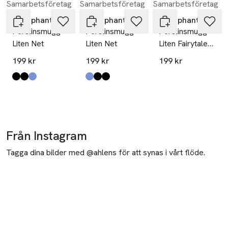
Samarbetsföretag
Samarbetsföretag
Samarbetsföretag
Hoppa över bildspelet
Littlephant
Littlephant
Littlephant
Porslinsmugg
Porslinsmugg
Porslinsmugg
Liten Net
Liten Net
Liten Fairytale
Fox
199 kr
199 kr
199 kr
Produkten finns i färgerna:
svart
riviera svart
blå
,
,
,
Produkten finns i färgerna:
blå
riviera svart
svart
,
,
,
Från Instagram
Tagga dina bilder med @ahlens för att synas i vårt flöde.