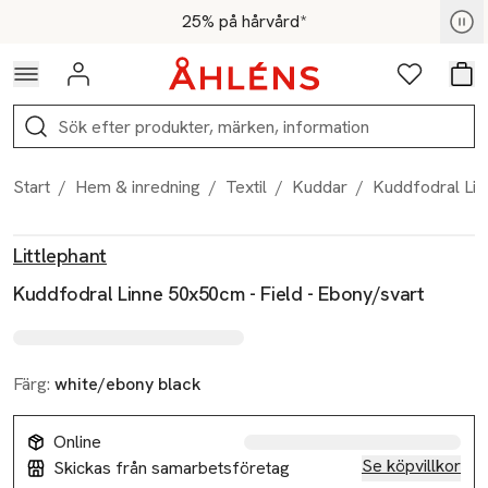
Hoppa till navigationsmenyn
Hoppa till innehåll
Hoppa till sidfot
För medlemmar - Shoppa nu
25% på hårvård*
Logga in
Favoriter
Var
Sök
Start
/
Hem & inredning
/
Textil
/
Kuddar
/
Kuddfodral Lin
Produktbilder
Hoppa över bildspelet
Produktinformation
Littlephant
Kuddfodral Linne 50x50cm - Field - Ebony/svart
Färg:
white/ebony black
Online
Se köpvillkor
Skickas från samarbetsföretag