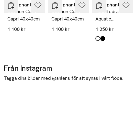
Littlephant
Littlephant
Littlephant
Cushion Cover
Cushion Cover
Kuddfodral
Capri 40x40cm
Capri 40x40cm
Aquatic
50x50cm
1 100 kr
1 100 kr
1 250 kr
Svart/vit
Produkten finns i fä
vit/svart
svart/vit
,
,
Från Instagram
Tagga dina bilder med @ahlens för att synas i vårt flöde.