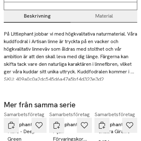
Beskrivning
Material
Beskrivning
På Littlephant jobbar vi med högkvalitativa naturmaterial. Våra 
kuddfodral i Artisan linne är tryckta på en vacker och 
högkvalitativ linneväv som åldras med stolthet och vår 
ambition är att den skall leva med dig länge. Färgerna kan 
skifta tack vare den naturliga karaktären i linnefibren, vilket 
ger våra kuddar sitt unika uttryck. Kuddfodralen kommer i 
flera olika fantastiska mönster.
SKU: 409a0c0a2dc545d6a47a5bf4d323e3d2
Produktinformation:
Material kuddfodral: 100% Linne
Mer från samma serie
Tvättråd: Handtvätt 30Âº C. Kan krympa 3-6%.
Samarbetsföretag
Samarbetsföretag
Samarbetsföretag
Hoppa över bildspelet
Designad i Sverige av Camilla Lundsten för Littlephant. 
Producerad i Estland, ÖKO-Tex certifierad.
Littlephant
Littlephant
Littlephant
Flora - Deep
Mjuk
Skallra Giraffe
Green
Förvaringskorg