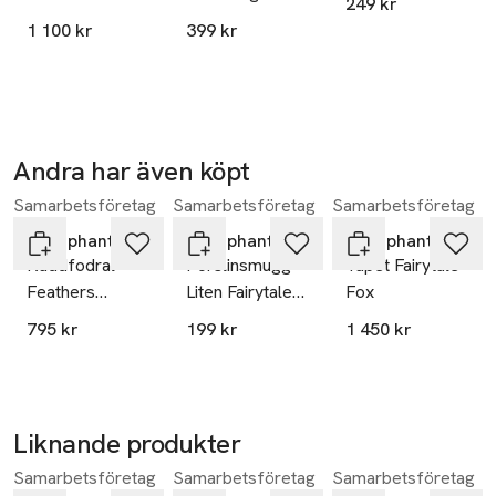
249 kr
Medium
1 100 kr
399 kr
Andra har även köpt
Samarbetsföretag
Samarbetsföretag
Samarbetsföretag
Hoppa över bildspelet
Littlephant
Littlephant
Littlephant
Kuddfodral
Porslinsmugg
Tapet Fairytale
Feathers
Liten Fairytale
Fox
50x50cm
Fox
795 kr
199 kr
1 450 kr
Svart/vit
Liknande produkter
Samarbetsföretag
Samarbetsföretag
Samarbetsföretag
Hoppa över bildspelet