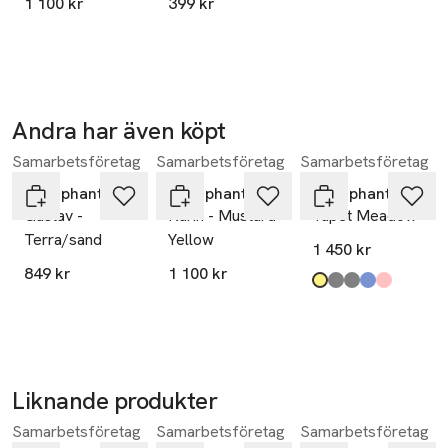
1 100 kr
399 kr
Andra har även köpt
Samarbetsföretag
Samarbetsföretag
Samarbetsföretag
Hoppa över bildspelet
Littlephant
Littlephant
Littlephant
Gustav -
Karin - Mustard
Tapet Meadow
Terra/sand
Yellow
1 450 kr
849 kr
1 100 kr
Produkten finns i fä
honungsgul
mellangrå
ljusgrå
pudrigt mellanblå
pudrigt rosa
,
,
,
,
,
Liknande produkter
Samarbetsföretag
Samarbetsföretag
Samarbetsföretag
Hoppa över bildspelet