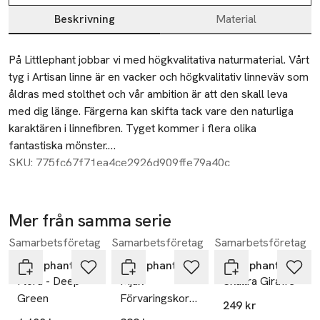
Beskrivning
Material
Beskrivning
På Littlephant jobbar vi med högkvalitativa naturmaterial. Vårt 
tyg i Artisan linne är en vacker och högkvalitativ linneväv som 
åldras med stolthet och vår ambition är att den skall leva 
med dig länge. Färgerna kan skifta tack vare den naturliga 
karaktären i linnefibren. Tyget kommer i flera olika 
fantastiska mönster.
SKU: 775fc67f71ea4ce2926d909ffe79a40c
Produktinformation:
Material: 100% Linneväv
Tvättråd: Handtvätt 30Âº C. Kan krympa 3-6%.
Mer från samma serie
Martindale: 15.000
Samarbetsföretag
Samarbetsföretag
Samarbetsföretag
Hoppa över bildspelet
Designad i Sverige av Camilla Lundsten för Littlephant.
Producerad i Estland, ÖKO-Tex certifierad.
Littlephant
Littlephant
Littlephant
Flora - Deep
Mjuk
Skallra Giraffe
Green
Förvaringskorg
249 kr
Medium