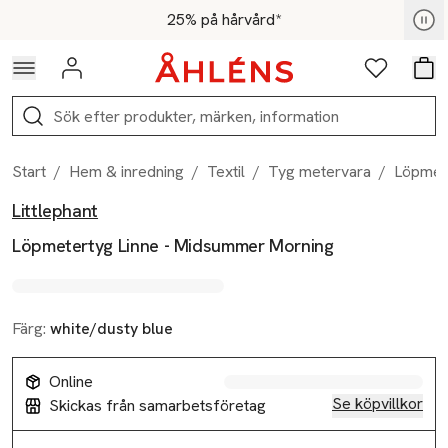
Hoppa till navigationsmenyn
Hoppa till innehåll
Hoppa till sidfot
För medlemmar - Shoppa nu
25% på hårvård*
Logga in
Favoriter
Var
Sök
Start
/
Hem & inredning
/
Textil
/
Tyg metervara
/
Löpmet
Littlephant
Produktbilder
Hoppa över bildspelet
Produktinformation
Löpmetertyg Linne - Midsummer Morning
Färg:
white/dusty blue
Online
Se köpvillkor
Skickas från samarbetsföretag