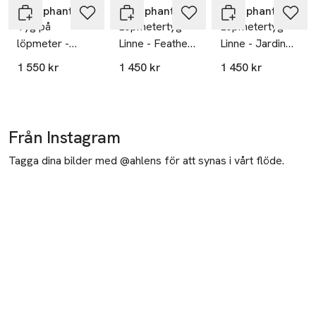
Littlephant
Littlephant
Littlephant
Tyg på
Löpmetertyg
Löpmetertyg
löpmeter -
Linne - Feathers
Linne - Jardin
Aquatic,
- Ebony/black
De La Vie -
1 550 kr
1 450 kr
1 450 kr
vit/svart
White/pine
Tree Blue
Från Instagram
Tagga dina bilder med @ahlens för att synas i vårt flöde.