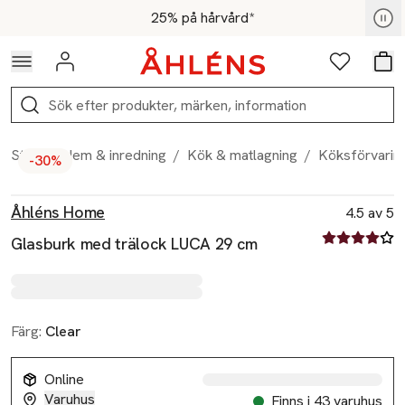
Hoppa till navigationsmenyn
Hoppa till innehåll
Hoppa till sidfot
För medlemmar - Shoppa nu
25% på hårvård*
Logga in
Favoriter
Var
Sök
Start
/
Hem & inredning
/
Kök & matlagning
/
Köksförvarin
-30%
Produktbilder
Hoppa över bildspelet
Produktinformation
Åhléns Home
4.5 av 5
4.5 av fem st
Glasburk med trälock LUCA 29 cm
Färg:
Clear
Online
Varuhus
Finns i 43 varuhus