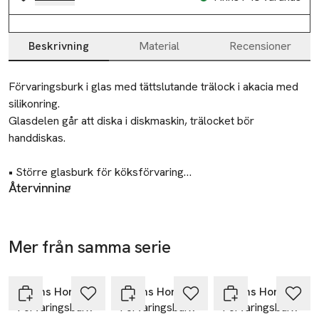
Beskrivning
Material
Recensioner
Beskrivning
Förvaringsburk i glas med tättslutande trälock i akacia med 
silikonring.

Glasdelen går att diska i diskmaskin, trälocket bör 
handdiskas.

• Större glasburk för köksförvaring

Återvinning
• Trälock i akacia med silikonring

Lämnas till välgörenhet eller återvinningscentral.
Mått:

Tillverkare
Höjd: 29 cm
Mer från samma serie
Åhléns AB
-30%
-30%
-30%
Hoppa över bildspelet
Dalagatan 100
113 43 Stockholm
Åhléns Home
Åhléns Home
Åhléns Home
Sweden
Förvaringsburk
Förvaringsburk
Förvaringsburk