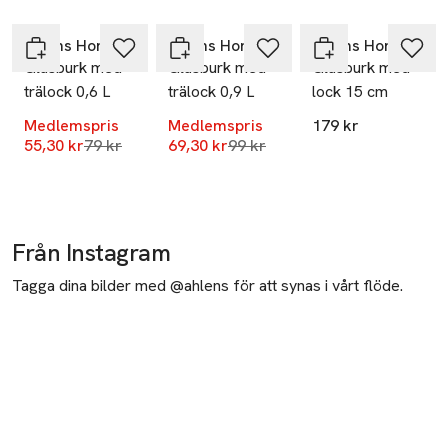
-30%
-30%
Hoppa över bildspelet
Åhléns Home
Åhléns Home
Åhléns Home
Glasburk med
Glasburk med
Glasburk med
trälock 0,6 L
trälock 0,9 L
lock 15 cm
Medlemspris
Medlemspris
179 kr
Lägsta pris 30 dagar
Lägsta pris 30 dagar
55,30 kr
79 kr
69,30 kr
99 kr
Från Instagram
Tagga dina bilder med @ahlens för att synas i vårt flöde.