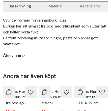
Beskrivning
Material
Recensioner
Beskrivning
Cylinderformad förvaringsburk i glas.

Burken har ett snyggt trälock med silikonkant som sluter tätt 
och håller borta fukt.

Perfekt förvaringsburk för flingor, pasta och annat gott i 
skafferiet.

Återvinning
• Glasburk med trälock i bambu

Lämnas till välgörenhet eller återvinningscentral.
• Lock med silikonkant som sluter tätt

• Finns i flera storlekar

Tillverkare
• Perfekt till förvaring i skafferiet

Andra har även köpt
Åhléns AB
-30%
-30%
-30%
Hoppa över bildspelet
Dalagatan 100
Mått:

113 43 Stockholm
Höjd: 11 cm

Åhléns Home
Åhléns Home
Åhléns Home
Sweden
Glasburk med
Glasburk med
Förvaringsburk
Diameter: 10 cm

trälock 0,9 L
trälock
LUCA 12 cm
Volym: 0,6 L
info.hk@ahlens.se
E-post