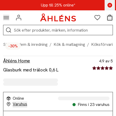
Hoppa till navigationsmenyn
Hoppa till innehåll
Hoppa till sidfot
Kod: AUG25 - Shoppa nu
Upp till 25% online*
Logga in
Favoriter
Var
Sök
Start
/
Hem & inredning
/
Kök & matlagning
/
Köksförvarin
-30%
Produktbilder
Hoppa över bildspelet
Produktinformation
Åhléns Home
4.9 av 5
4.9 av fem st
Glasburk med trälock 0,6 L
Online
Varuhus
Finns i 23 varuhus