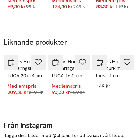
Medlemspris
Medlemspris
Medlemspris
Mobilnummer
Lägsta pris 30 dagar
Lägsta pris 30 dagar
Lägsta pri
69,30 kr
99 kr
174,30 kr
249 kr
83,30 kr
119 kr
SKU: 88911396
Liknande produkter
-30%
-30%
Hoppa över bildspelet
Åhléns Home
Åhléns Home
Åhléns Home
Förvaringsburk
Förvaringsburk
Glasburk med
LUCA 20x14 cm
LUCA 16,5 cm
lock 11 cm
Medlemspris
Medlemspris
149 kr
Lägsta pris 30 dagar
Lägsta pris 30 dagar
209,30 kr
299 kr
90,30 kr
129 kr
Från Instagram
Tagga dina bilder med @ahlens för att synas i vårt flöde.