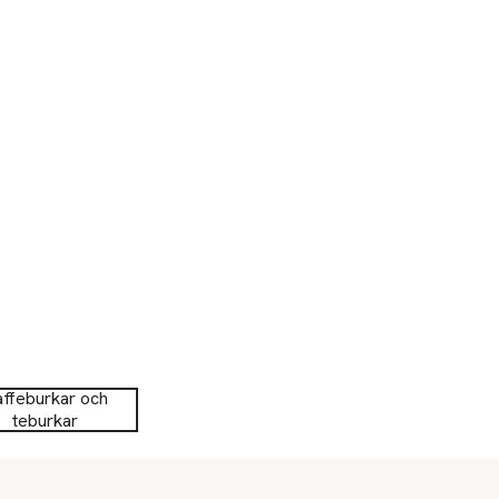
ffeburkar och
teburkar