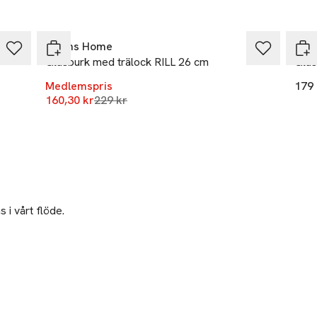
-30%
Åhléns Home
Åhl
Glasburk med trälock RILL 26 cm
Glas
Medlemspris
179 
Lägsta pris 30 dagar
160,30 kr
229 kr
 i vårt flöde.