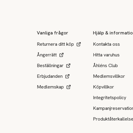
Sidfot
Vanliga frågor
Hjälp & informati
Returnera ditt köp
Kontakta oss
Ångerrätt
Hitta varuhus
Beställningar
Åhléns Club
Erbjudanden
Medlemsvillkor
Medlemskap
Köpvillkor
Integritetspolicy
Kampanjreservatio
Produktåterkallels
Tillgängliga betalsätt