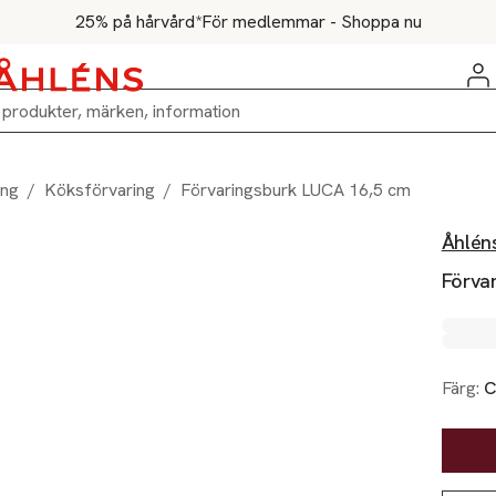
25% på hårvård*
För medlemmar - Shoppa nu
ing
/
Köksförvaring
/
Förvaringsburk LUCA 16,5 cm
Åhlén
Förva
Färg:
C