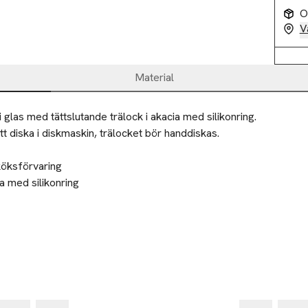
O
V
Material
 glas med tättslutande trälock i akacia med silikonring.

t diska i diskmaskin, trälocket bör handdiskas.

köksförvaring

a med silikonring

örenhet eller återvinningscentral.
-30%
-30
00