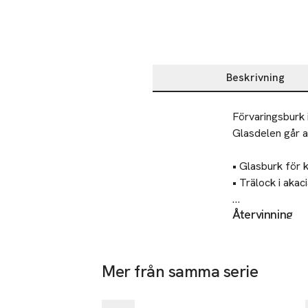
Beskrivning
Beskrivning
Förvaringsburk i
Glasdelen går at
• Glasburk för 
• Trälock i akaci
Återvinning
Mått: 

Lämnas till välg
Höjd: 16,5 cm

Diameter: 9 cm
Tillverkare
Mer från samma serie
Åhléns AB
-30%
Hoppa över bildspelet
Dalagatan 1