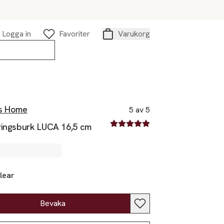
Logga in
Favoriter
Varukorg
Varukorg
s Home
5 av 5
5 av fem stjärnor
ringsburk LUCA 16,5 cm
lear
Bevaka