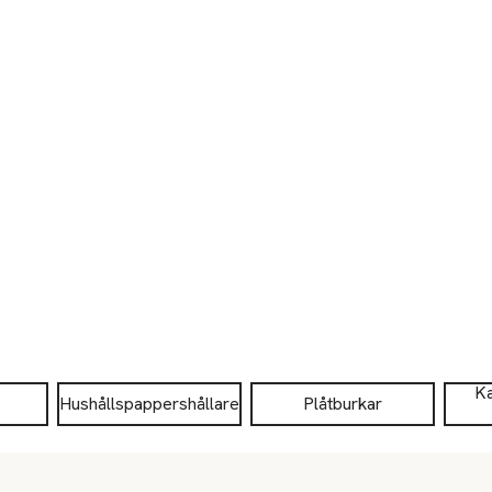
Ka
Hushållspappershållare
Plåtburkar