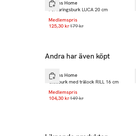
113 43 Stoc
Åhléns Home
Sweden
Förvaringsburk LUCA 20 cm
info.hk@ahle
Medlemspris
E-post
Lägsta pris 30 dagar
125,30 kr
179 kr
Mobilnumme
SKU: 61007494
Andra har även köpt
-30%
Hoppa över bildspelet
Åhléns Home
Glasburk med trälock RILL 16 cm
Medlemspris
Lägsta pris 30 dagar
104,30 kr
149 kr