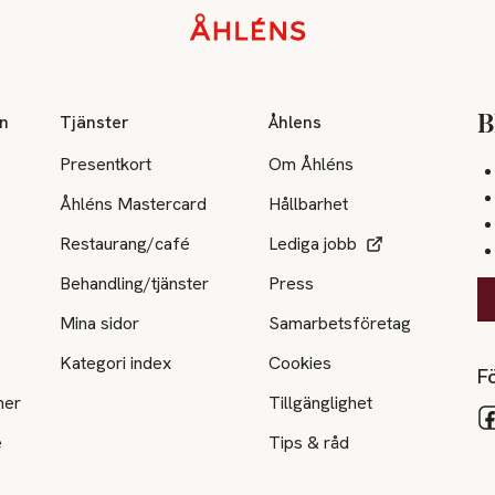
on
Tjänster
Åhlens
B
Presentkort
Om Åhléns
Åhléns Mastercard
Hållbarhet
Restaurang/café
Lediga jobb
Behandling/tjänster
Press
Mina sidor
Samarbetsföretag
Kategori index
Cookies
Fö
ner
Tillgänglighet
e
Tips & råd