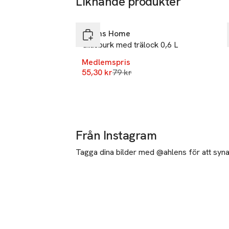
Liknande produkter
-30%
Hoppa över bildspelet
Åhléns Home
Glasburk med trälock 0,6 L
Medlemspris
Lägsta pris 30 dagar
55,30 kr
79 kr
Från Instagram
Tagga dina bilder med @ahlens för att synas