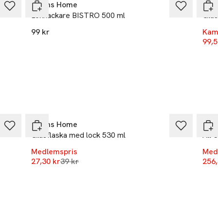
Åhléns Home
Åhl
ns.se
Lökhackare BISTRO 500 ml
Glas
r
99 kr
Kam
99,5
m
-30%
-25
Åhléns Home
Red
Glasflaska med lock 530 ml
All 
Medlemspris
Med
Lägsta pris 30 dagar
27,30 kr
39 kr
256,