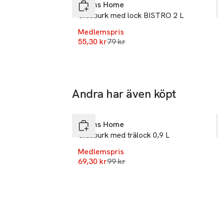
Åhléns Home
info.hk@ahle
Glasburk med lock BISTRO 2 L
E-post
Mått:

Volym: 4,5 liter

Mobilnumme
Medlemspris
Höjd: 25 cm

Lägsta pris 30 dagar
55,30 kr
79 kr
SKU: 61047953
Diameter: 16 c
Andra har även köpt
-30%
Hoppa över bildspelet
Åhléns Home
Glasburk med trälock 0,9 L
Medlemspris
Lägsta pris 30 dagar
69,30 kr
99 kr