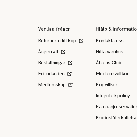
Sidfot
Vanliga frågor
Hjälp & informati
Returnera ditt köp
Kontakta oss
Ångerrätt
Hitta varuhus
Beställningar
Åhléns Club
Erbjudanden
Medlemsvillkor
Medlemskap
Köpvillkor
Integritetspolicy
Kampanjreservatio
Produktåterkallels
Tillgängliga betalsätt