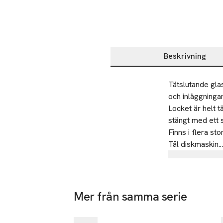
Beskrivning
Beskrivning
Tätslutande glas
och inläggningar 
Locket är helt t
stängt med ett sp
Finns i flera sto
Tål diskmaskin.

Tillverkare
• Glasburk för s
Åhléns AB
• Snäpplock

• Tätningsring av
Dalagatan 1
Mer från samma serie
• Tål diskmaskin
113 43 Stoc
-30%
Hoppa över bildspelet
• Finns i flera st
Sweden