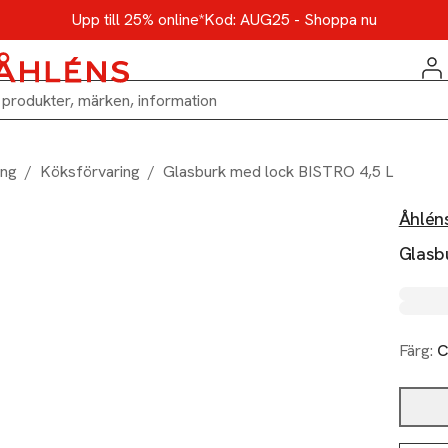
Upp till 25% online*
Kod: AUG25 - Shoppa nu
ing
/
Köksförvaring
/
Glasburk med lock BISTRO 4,5 L
Åhlén
Glasb
Färg:
C