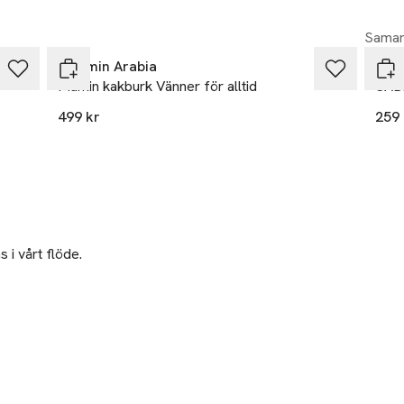
Samar
Moomin Arabia
Blo
Mumin kakburk Vänner för alltid
SABL
499 kr
259 
 i vårt flöde.