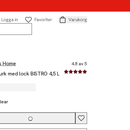
Logga in
Favoriter
Varukorg
Varukorg
s Home
4.8 av 5
4.8 av fem stjärnor
urk med lock BISTRO 4,5 L
lear