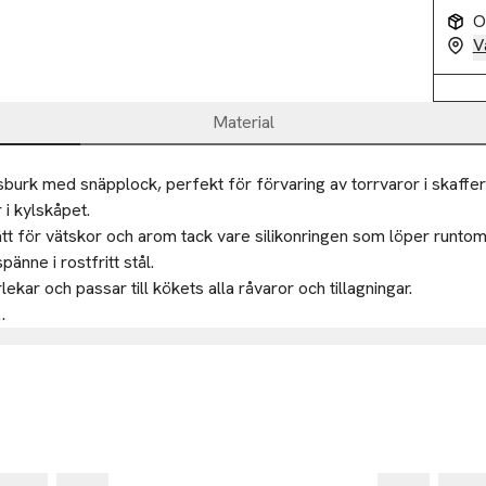
O
V
Material
burk med snäpplock, perfekt för förvaring av torrvaror i skafferie
i kylskåpet.

ätt för vätskor och arom tack vare silikonringen som löper runtom,
änne i rostfritt stål.

rlekar och passar till kökets alla råvaror och tillagningar.

kafferi och kylskåp

 silikon

00


kholm
-50
orlekar
