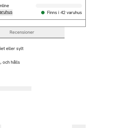
nline
aruhus
Finns i 42 varuhus
Recensioner
t eller sylt 
 och hålls 
%
-30%