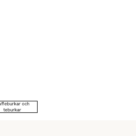
ffeburkar och
teburkar