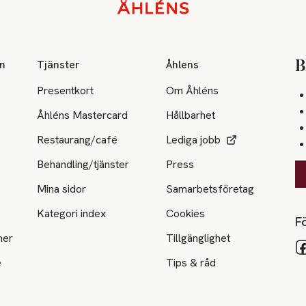
on
Tjänster
Åhlens
B
Presentkort
Om Åhléns
Åhléns Mastercard
Hållbarhet
Restaurang/café
Lediga jobb
Behandling/tjänster
Press
Mina sidor
Samarbetsföretag
Kategori index
Cookies
Fö
ner
Tillgänglighet
e
Tips & råd