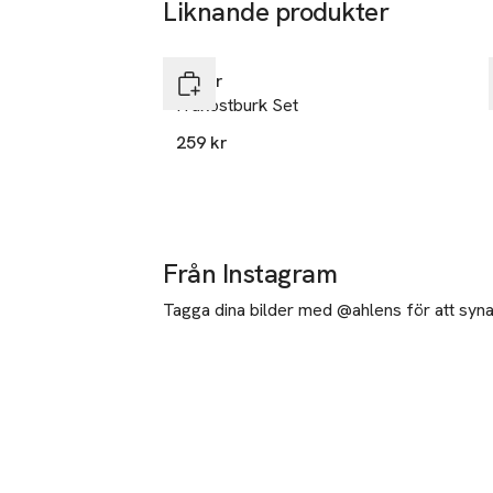
Liknande produkter
Hoppa över bildspelet
Kilner
Frukostburk Set
259 kr
Från Instagram
Tagga dina bilder med @ahlens för att synas