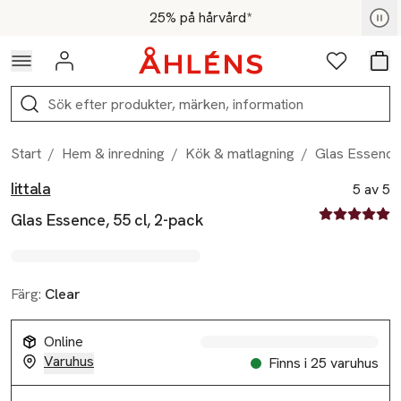
Hoppa till navigationsmenyn
Hoppa till innehåll
Hoppa till sidfot
För medlemmar - Shoppa nu
25% på hårvård*
Logga in
Favoriter
Var
Sök
Start
/
Hem & inredning
/
Kök & matlagning
/
Glas Essence,
Iittala
Produktbilder
Hoppa över bildspelet
Produktinformation
5 av 5
5 av fem stjä
Glas Essence, 55 cl, 2-pack
Färg:
Clear
Online
Varuhus
Finns i 25 varuhus