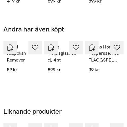
419 kr
899 kr
899 kr
Andra har även köpt
Hoppa över bildspelet
Trind
Iittala
Åhléns Home
Nailpolish
Vitvinsglas, 33
Pappersservetter
Remover
cl, 4 st
FLAGGSPEL
33x33 cm
89 kr
899 kr
39 kr
Liknande produkter
Hoppa över bildspelet