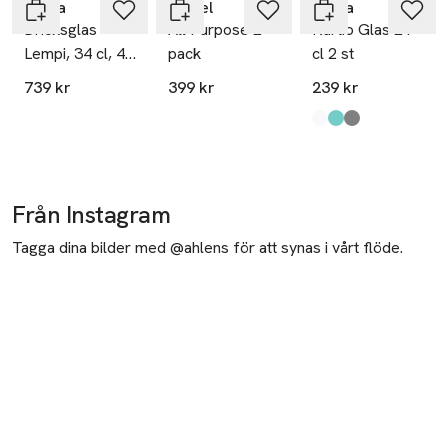
Iittala
Riedel
Iittala
Dricksglas
All Purpose 2-
Kartio Glas 21
Lempi, 34 cl, 4
pack
cl 2 st
st
739 kr
399 kr
239 kr
Produkten finns i fä
Klar
Aqua
Grå
,
,
,
Från Instagram
Tagga dina bilder med @ahlens för att synas i vårt flöde.