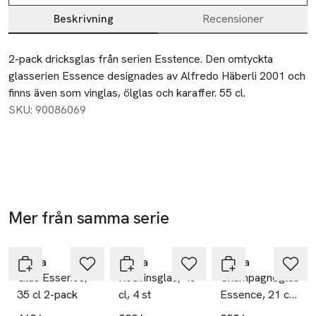
Beskrivning
Recensioner
Beskrivning
2-pack dricksglas från serien Esstence. Den omtyckta 
glasserien Essence designades av Alfredo Häberli 2001 och 
finns även som vinglas, ölglas och karaffer. 55 cl.
SKU: 90086069
Mer från samma serie
Hoppa över bildspelet
Iittala
Iittala
Iittala
Glas Essence,
Rödvinsglas, 45
Champagneglas
35 cl 2-pack
cl, 4 st
Essence, 21 cl,
4 st