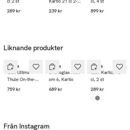
cl 2 st
Kartio 21 cl 2-
cl, 4 st
pack
289 kr
239 kr
899 kr
Liknande produkter
Hoppa över bildspelet
Iittala
Iittala
Iittala
Glas Ultima
Dricksglas i set
Glas Kartio, 40
Thule On-the-
om 6, Kartio
cl, 2 st
rocks, 28 cl, 2
759 kr
689 kr
289 kr
st
Produkten finns i fä
Klar
Grå
,
,
Från Instagram