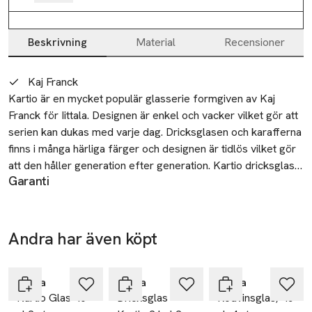
Beskrivning
Material
Recensioner
Beskrivning
Kaj Franck
Kartio är en mycket populär glasserie formgiven av Kaj 
Franck för Iittala. Designen är enkel och vacker vilket gör att 
serien kan dukas med varje dag. Dricksglasen och karafferna 
finns i många härliga färger och designen är tidlös vilket gör 
att den håller generation efter generation. Kartio dricksglas 
Garanti
är ett perfekt glas att duka med varje dag på middagsbordet. 
3 år
Glaset har en stilren design som tillför en vacker atmosfär 
SKU: 90086066
på det dukade bordet.
Andra har även köpt
Hoppa över bildspelet
Iittala
Iittala
Iittala
Kartio Glas 40
Dricksglas
Rödvinsglas, 45