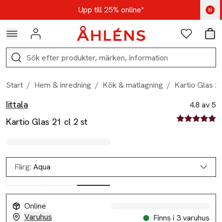
Hoppa till navigationsmenyn
Hoppa till innehåll
Hoppa till sidfot
Kod: AUG25 - Shoppa nu
Upp till 25% online*
Logga in
Favoriter
Var
Sök
Start
/
Hem & inredning
/
Kök & matlagning
/
Kartio Glas 21
Iittala
Produktbilder
Hoppa över bildspelet
Produktinformation
4.8 av 5
4.8 av fem st
Kartio Glas 21 cl 2 st
Färg:
Aqua
Online
Varuhus
Finns i 3 varuhus