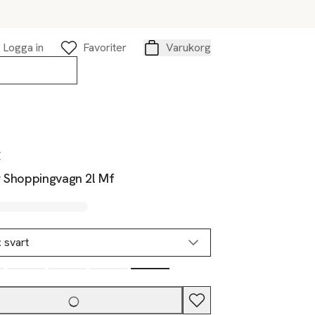
Logga in
Favoriter
Varukorg
Varukorg
r
r Shoppingvagn 2l Mf
:
svart