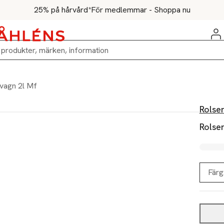
25% på hårvård*
För medlemmar - Shoppa nu
vagn 2l Mf
Rolse
Rolse
Färg