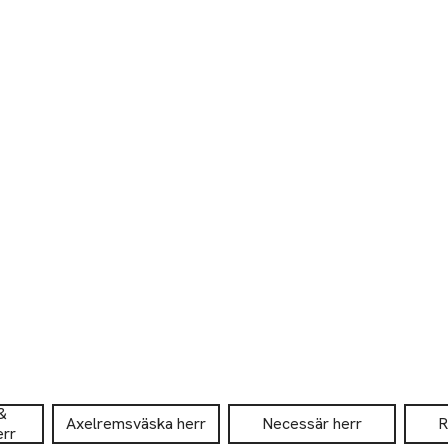
&
Axelremsväska herr
Necessär herr
R
err