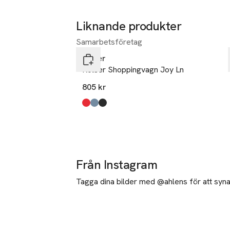
Liknande produkter
Samarbetsföretag
Hoppa över bildspelet
Rolser
Rolser Shoppingvagn Joy Ln
805 kr
Produkten finns i färgerna:
röd
havsblå
svart
,
,
,
Från Instagram
Tagga dina bilder med @ahlens för att synas