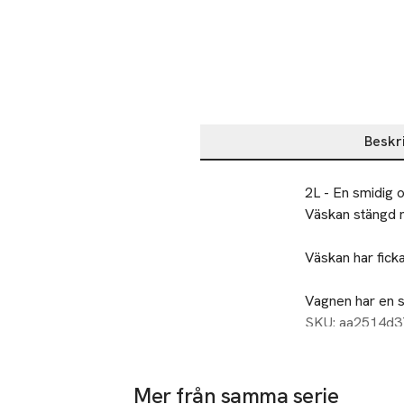
Beskr
Beskrivning
2L - En smidig o
Väskan stängd m
Väskan har ficka
Vagnen har en s
lägga den i kund
SKU: aa2514d
Kroken går även 
bild

Mer från samma serie