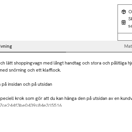
O
S
s
ivning
Mat
ch lätt shoppingvagn med långt handtag och stora och pålitliga hju
ed snörning och ett klafflock.

 på insidan och på utsidan

peciell krok som gör att du kan hänga den på utsidan av en kundv
vagnen.

37ce244f3be0439c84e315516
att flytta till framsidan av vagnen så du kan hänga lösa kassar p