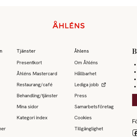
on
Tjänster
Åhlens
B
Presentkort
Om Åhléns
Åhléns Mastercard
Hållbarhet
Restaurang/café
Lediga jobb
Behandling/tjänster
Press
Mina sidor
Samarbetsföretag
Kategori index
Cookies
Fö
ner
Tillgänglighet