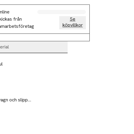
nline
kickas från
Se
köpvillkor
amarbetsföretag
erial
l

agn och slipper 
å krokarna – se 