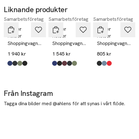
Liknande produkter
Samarbetsföretag
Samarbetsföretag
Samarbetsföretag
Hoppa över bildspelet
Rolser
Rolser
Rolser
Rolser
Rolser
Rolser
Shoppingvagn
Shoppingvagn
Shoppingvagn
2lrsg Mf
2l Mf
Joy Ln
1 940 kr
1 545 kr
805 kr
Produkten finns i färgerna:
blå
stålgrå
kakigrön
svart
,
,
,
,
Produkten finns i färgerna:
blå
svart
vinröd
Stålblå
kakigrön
,
,
,
,
,
Produkten finns i fä
svart
havsblå
röd
,
,
,
Från Instagram
Tagga dina bilder med @ahlens för att synas i vårt flöde.