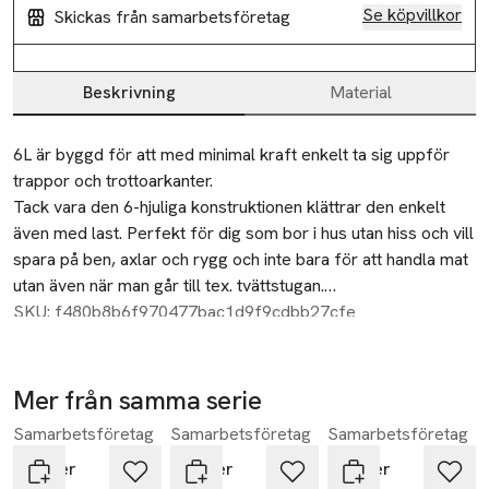
Se köpvillkor
Skickas från samarbetsföretag
Beskrivning
Material
Beskrivning
6L är byggd för att med minimal kraft enkelt ta sig uppför 
trappor och trottoarkanter.

Tack vara den 6-hjuliga konstruktionen klättrar den enkelt 
även med last. Perfekt för dig som bor i hus utan hiss och vill 
spara på ben, axlar och rygg och inte bara för att handla mat 
utan även när man går till tex. tvättstugan.

SKU: f480b8b6f970477bac1d9f9cdbb27cfe
Bor du i lägenhet utan hiss och vet att det ekar mycket i 
trappuppgången så rekommenderar vi att du även tittar på 
2LRSG 

Mer från samma serie
Samarbetsföretag
Samarbetsföretag
Samarbetsföretag
Hoppa över bildspelet
Du kan enkelt ta av hjulen så blir vagnen ännu mindre vid 
förvaring.

Rolser
Rolser
Rolser