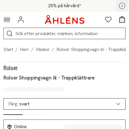
Hoppa till navigationsmenyn
Hoppa till innehåll
Hoppa till sidfot
För medlemmar - Shoppa nu
25% på hårvård*
Logga in
Favoriter
Var
Sök
Start
/
Herr
/
Väskor
/
Rolser Shoppingvagn 6l - Trappklätt
Produktbilder
Hoppa över bildspelet
Produktinformation
Rolser
Rolser Shoppingvagn 6l - Trappklättrare
Färg:
svart
Online