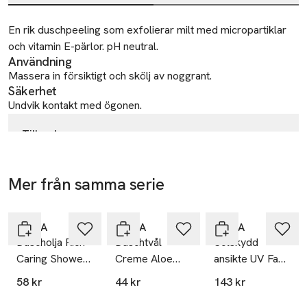
Beskrivning
En rik duschpeeling som exfolierar milt med micropartiklar 
och vitamin E-pärlor. pH neutral.
Användning
Massera in försiktigt och skölj av noggrant.
Säkerhet
Undvik kontakt med ögonen.
Tillverkare
Beiersdorf AG
Beiersdorf AG
Mer från samma serie
D-20245 Hamburg
Germany
Hoppa över bildspelet
NIVEA
NIVEA
NIVEA
Consumerservice.se@beiersdorf.com
E-post
Duscholja Rich
Duschtvål
Solskydd
Mobilnummer
Caring Shower
Creme Aloe
ansikte UV Face
SKU: 16579278
Oil 200 ml
250 ml NIVEA
Anti-Age Q10
58 kr
44 kr
143 kr
NIVEA
SPF50+