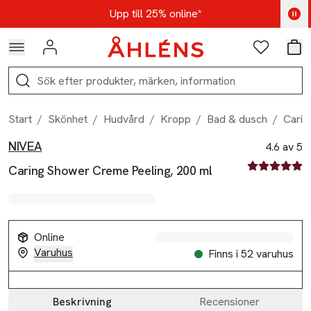
Hoppa till navigationsmenyn
Hoppa till innehåll
Hoppa till sidfot
Kod: AUG25 - Shoppa nu
Upp till 25% online*
Logga in
Favoriter
Var
Sök
Start
/
Skönhet
/
Hudvård
/
Kropp
/
Bad & dusch
/
Carin
NIVEA
Produktbilder
Hoppa över bildspelet
Produktinformation
4.6 av 5
4.6 av fem st
Caring Shower Creme Peeling, 200 ml
Online
Varuhus
Finns i 52 varuhus
Beskrivning
Recensioner