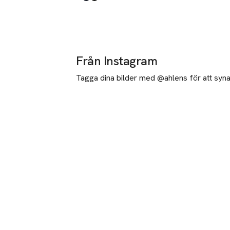
Produkten finns i färgerna:
Sky Captain
Black
,
,
Från Instagram
Tagga dina bilder med @ahlens för att synas