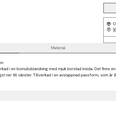
O
V
Material
on
erkad i en bomullsblandning med mjuk borstad insida. Det finns en l
st ner till vänster. Tillverkad i en avslappnad passform, som är åt
 A/S
j 15-17