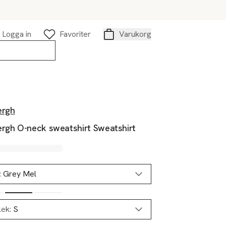
Logga in
Favoriter
Varukorg
Varukorg
ergh
ergh O-neck sweatshirt Sweatshirt
:
Grey Mel
lek:
S