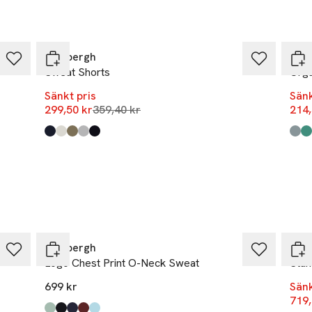
lborg SV
-17%
-17
rands.com
Lindbergh
Björ
Sweat Shorts
Orga
r
Sänkt pris
Sänk
Lägsta pris 30 dagar
299,50 kr
359,40 kr
214,
Produkten finns i färgerna:
Navy
Bone White
Army
Grey Mel
Black
,
,
,
,
,
Prod
Mult
Mult
Mult
-14
Lindbergh
Mad
Logo Chest Print O-Neck Sweat
Stan
699 kr
Sänk
719,