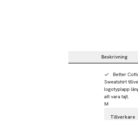
Beskrivning
Beskrivning
Better Cott
Sweatshirt tillv
logotyplapp läng
att vara tajt.
M
Tillverkare
PWT Brands
Goeteborgve