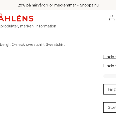
25% på hårvård*
För medlemmar - Shoppa nu
dbergh O-neck sweatshirt Sweatshirt
Lindb
Lindb
Färg
Stor