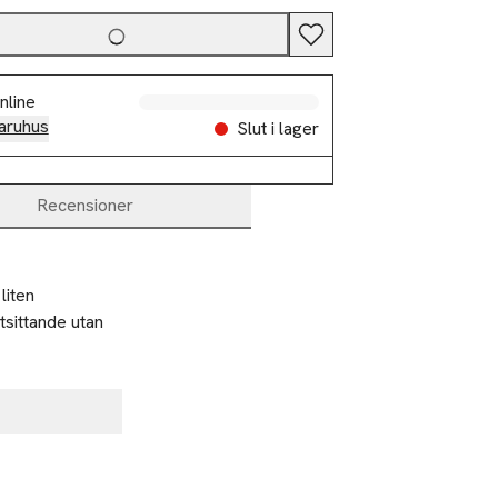
nline
aruhus
Slut i lager
Recensioner
iten 
sittande utan 