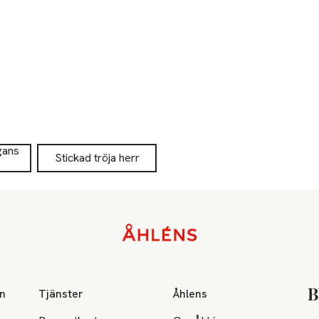
gans
Stickad tröja herr
on
Tjänster
Åhlens
B