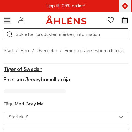
Hoppa till navigationsmenyn
Hoppa till innehåll
Hoppa till sidfot
Kod: AUG25 - Shoppa nu
Upp till 25% online*
Logga in
Favoriter
Var
Sök
Start
/
Herr
/
Överdelar
/
Emerson Jerseybomullströja
Produktbilder
Hoppa över bildspelet
Produktinformation
Tiger of Sweden
Emerson Jerseybomullströja
Färg:
Med Grey Mel
Storlek:
S