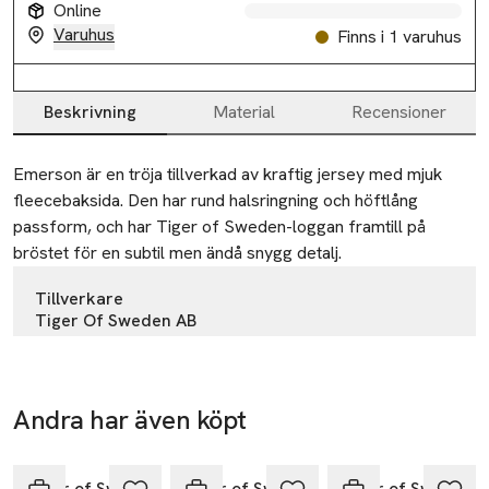
Online
Varuhus
Finns i 1 varuhus
Beskrivning
Material
Recensioner
Beskrivning
Emerson är en tröja tillverkad av kraftig jersey med mjuk 
fleecebaksida. Den har rund halsringning och höftlång 
passform, och har Tiger of Sweden-loggan framtill på 
bröstet för en subtil men ändå snygg detalj.
Tillverkare
Tiger Of Sweden AB
Torsgatan 4
111 23 Stockholm
Sweden
Andra har även köpt
-17%
customercare@tigerofsweden.com
Hoppa över bildspelet
E-post
Tiger of Sweden
Tiger of Sweden
Tiger of Sweden