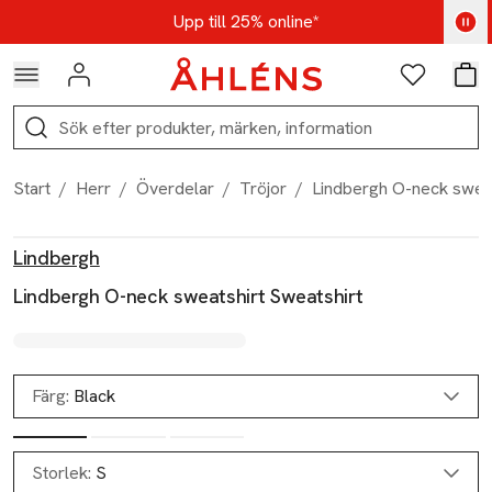
Hoppa till navigationsmenyn
Hoppa till innehåll
Hoppa till sidfot
Kod: AUG25 - Shoppa nu
Upp till 25% online*
Logga in
Favoriter
Var
Sök
Start
/
Herr
/
Överdelar
/
Tröjor
/
Lindbergh O-neck sweat
Produktbilder
Hoppa över bildspelet
Produktinformation
Lindbergh
Lindbergh O-neck sweatshirt Sweatshirt
Färg:
Black
Storlek:
S