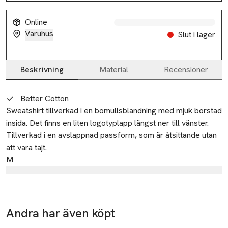
Online
Varuhus
Slut i lager
Beskrivning
Material
Recensioner
Beskrivning
Better Cotton
Sweatshirt tillverkad i en bomullsblandning med mjuk borstad 
insida. Det finns en liten logotyplapp längst ner till vänster. 
Tillverkad i en avslappnad passform, som är åtsittande utan 
att vara tajt.
M
Tillverkare
PWT Brands A/S
Goeteborgvej 15-17
Andra har även köpt
DK-9200 Aalborg SV
-20%