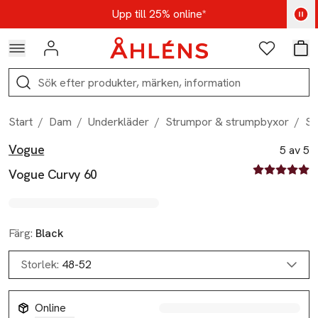
Hoppa till navigationsmenyn
Hoppa till innehåll
Hoppa till sidfot
Kod: AUG25 - Shoppa nu
Upp till 25% online*
Logga in
Favoriter
Var
Sök
Start
/
Dam
/
Underkläder
/
Strumpor & strumpbyxor
/
St
Vogue
Produktbilder
Hoppa över bildspelet
Produktinformation
5 av 5
5 av fem stjä
Vogue Curvy 60
Färg:
Black
Storlek:
48-52
Online