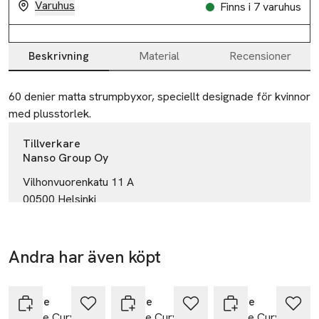
Varuhus
Finns i 7 varuhus
Beskrivning
Material
Recensioner
Beskrivning
60 denier matta strumpbyxor, speciellt designade för kvinnor 
med plusstorlek.
Tillverkare
Nanso Group Oy
Vilhonvuorenkatu 11 A
00500 Helsinki
Finland
asiakaspalvlu@nanso.com
E-post
Andra har även köpt
Mobilnummer
Hoppa över bildspelet
Vogue
Vogue
Vogue
Ansvarig person inom EU
Vogue Curvy 40
Vogue Curvy
Vogue Curvy 40