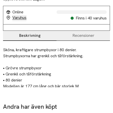
Online
Varuhus
Finns i 40 varuhus
Beskrivning
Recensioner
Beskrivning
Sköna, kraftigare strumpbyxor i 80 denier.

Strumpbyxorna har grenkil och tåförstärkning.

• Grövre strumpbyxor

• Grenkil och tåförstärkning

• 80 denier
Modellen är 177 cm lång och bär storlek M
Tillverkare
Åhléns AB
Andra har även köpt
Ta 3 betala för
Ta 3 betala för
Ta 3 betala för
Dalagatan 100
2
2
2