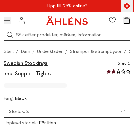
Hoppa till navigationsmenyn
Hoppa till innehåll
Hoppa till sidfot
Kod: AUG25 - Shoppa nu
Upp till 25% online*
Logga in
Favoriter
Var
Sök
Start
/
Dam
/
Underkläder
/
Strumpor & strumpbyxor
/
St
Swedish Stockings
Produktbilder
Hoppa över bildspelet
Produktinformation
2 av 5
2 av fem stjä
Irma Support Tights
Färg:
Black
Storlek:
S
Upplevd storlek:
För liten