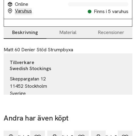
Online
Varuhus
Finns i 5 varuhus
Beskrivning
Material
Recensioner
Beskrivning
Matt 60 Denier Stöd Strumpbyxa
Tillverkare
Swedish Stockings
Skeppargatan 12
11452 Stockholm
Sverige
info@swedishstockings.com
E-post
Mobilnummer
Andra har även köpt
SKU: 89987059
Hoppa över bildspelet