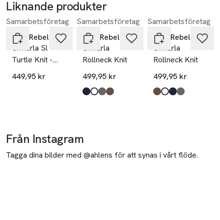
Liknande produkter
Samarbetsföretag
Samarbetsföretag
Samarbetsföretag
Hoppa över bildspelet
Soft Rebels
Soft Rebels
Soft Rebels
Srmarla Sl
Srmarla
Srmarla
Turtle Knit -
Rollneck Knit
Rollneck Knit
Arctic Wolf
449,95 kr
499,95 kr
499,95 kr
Produkten finns i färgerna:
total eclipse
snow white
black
coffee quartz melange
,
,
,
Produkten finns i fä
coffee quartz mela
snow white
total eclipse
black
,
,
,
,
Från Instagram
Tagga dina bilder med @ahlens för att synas i vårt flöde.