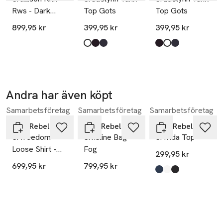
Rws - Dark
Top Gots
Top Gots
Grey Melange
899,95 kr
399,95 kr
399,95 kr
Produkten finns i färgerna:
snow white
black
total eclipse
,
,
,
Produkten finns i fä
black
snow white
total eclipse
,
,
,
Andra har även köpt
Samarbetsföretag
Samarbetsföretag
Samarbetsföretag
Hoppa över bildspelet
Soft Rebels
Soft Rebels
Soft Rebels
Srfreedom
Srhaline Bag -
Srfrida Top
Loose Shirt -
Fog
299,95 kr
Black
699,95 kr
799,95 kr
Produkten finns i fä
total eclipse
snow white
black
,
,
,