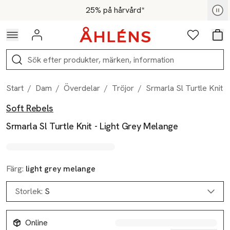
Hoppa till navigationsmenyn
Hoppa till innehåll
Hoppa till sidfot
För medlemmar - Shoppa nu
25% på hårvård*
Logga in
Favoriter
Var
Sök
Start
/
Dam
/
Överdelar
/
Tröjor
/
Srmarla Sl Turtle Knit 
Soft Rebels
Produktbilder
Hoppa över bildspelet
Produktinformation
Srmarla Sl Turtle Knit - Light Grey Melange
Färg:
light grey melange
Storlek:
S
Online