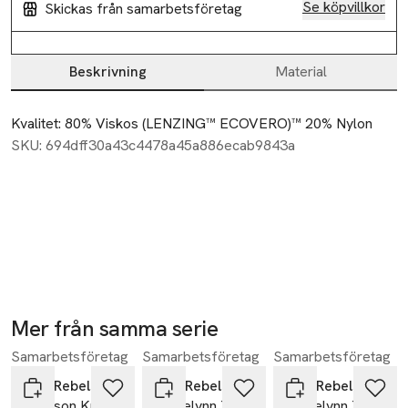
Se köpvillkor
Skickas från samarbetsföretag
Beskrivning
Material
Beskrivning
Kvalitet: 80% Viskos (LENZING™ ECOVERO)™ 20% Nylon
SKU: 694dff30a43c4478a45a886ecab9843a
Mer från samma serie
Samarbetsföretag
Samarbetsföretag
Samarbetsföretag
Hoppa över bildspelet
Soft Rebels
Soft Rebels
Soft Rebels
Srallison Knit -
Sradelynn Tank
Sradelynn Tank