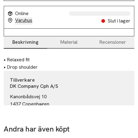
Online
Varuhus
Slut i lager
Beskrivning
Material
Recensioner
Beskrivning
• Relaxed fit

• Drop shoulder
Tillverkare
DK Company Cph A/S
Kanonbådsvej 10
1437 Copenhagen
Denmark
contact@dkcompany.com
E-post
Andra har även köpt
Mobilnummer
-60%