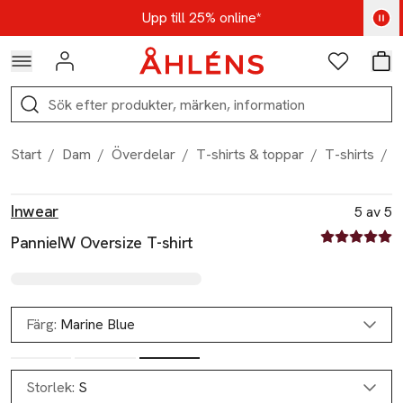
Hoppa till navigationsmenyn
Hoppa till innehåll
Hoppa till sidfot
Kod: AUG25 - Shoppa nu
Upp till 25% online*
Logga in
Favoriter
Var
Sök
Start
/
Dam
/
Överdelar
/
T-shirts & toppar
/
T-shirts
/
P
Produktbilder
Hoppa över bildspelet
Produktinformation
Inwear
5 av 5
5 av fem stjä
PannieIW Oversize T-shirt
Färg:
Marine Blue
Storlek:
S