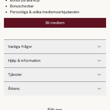
Bonus på alla köp
Bonuscheckar
Personliga & unika medlemserbjudanden
Bli medlem
Vanliga frågor
Hjälp & information
Tjänster
Åhlens
Följ oss