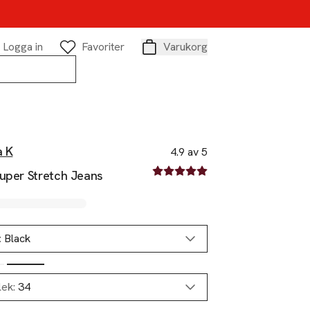
Logga in
Favoriter
Varukorg
Varukorg
a K
4.9 av 5
4.9 av fem stjärnor
Super Stretch Jeans
:
Black
lek:
34