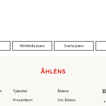
Mörkblåa jeans
Svarta jeans
on
Tjänster
Åhlens
B
Presentkort
Om Åhléns