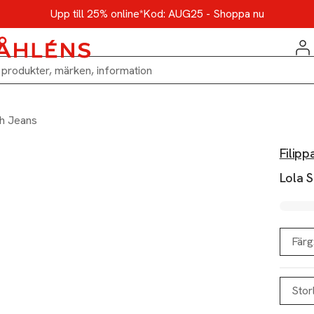
Upp till 25% online*
Kod: AUG25 - Shoppa nu
ch Jeans
Filipp
Lola 
Färg
Stor