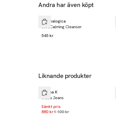
Andra har även köpt
Hoppa över bildspelet
Dermalogica
UltraCalming Cleanser
545 kr
Liknande produkter
-20%
Hoppa över bildspelet
Filippa K
Stella Jeans
Sänkt pris
Lägsta pris 30 dagar
880 kr
1 100 kr