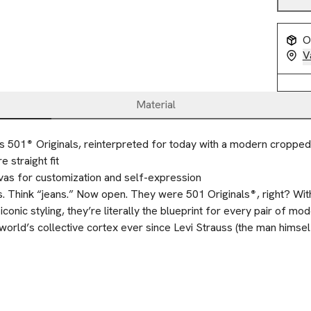
O
V
Material
s 501® Originals, reinterpreted for today with a modern cropped
e straight fit
vas for customization and self-expression
. Think “jeans.” Now open. They were 501 Originals®, right? With 
 iconic styling, they’re literally the blueprint for every pair of 
world’s collective cortex ever since Levi Strauss (the man himself
 this day they’ve never gone out of style. And they never will. Plus
ering cropped silhouette.