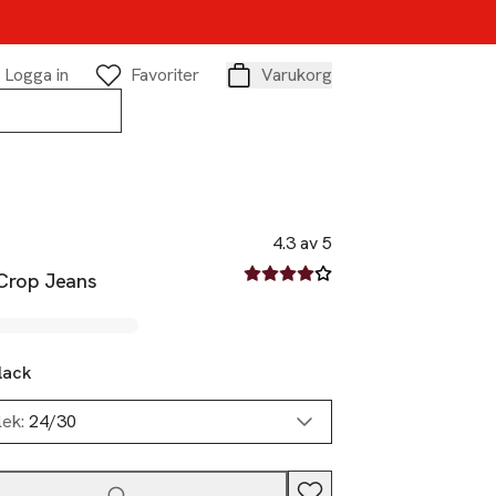
Logga in
Favoriter
Varukorg
Varukorg
4.3 av 5
4.3 av fem stjärnor
Crop Jeans
lack
lek:
24/30