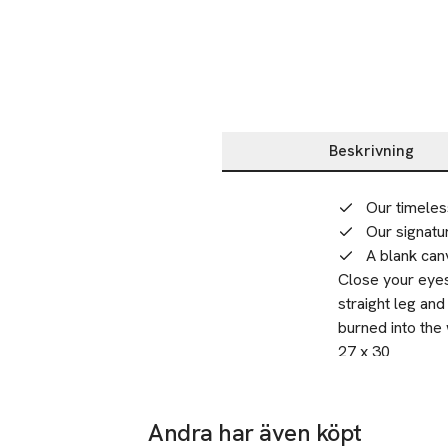
Beskrivning
Beskrivning
Our timeles
Our signatur
A blank can
Close your eyes
straight leg and
burned into the 
them in 1873. To
27 x 30
features a flatt
SKU: 90845953
Andra har även köpt