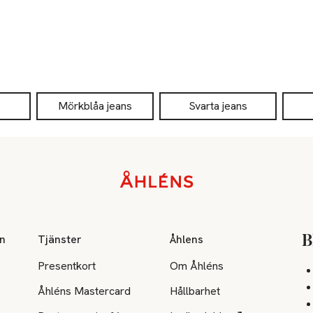
Mörkblåa jeans
Svarta jeans
on
Tjänster
Åhlens
B
Presentkort
Om Åhléns
Åhléns Mastercard
Hållbarhet