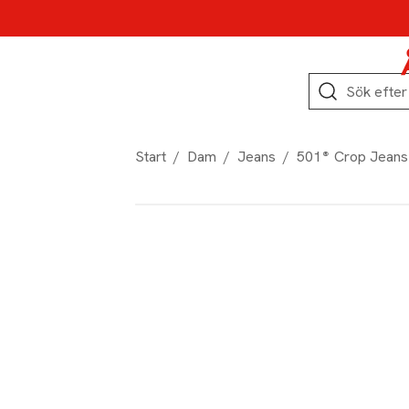
Hoppa till produktnavigation
Hoppa till innehåll
Hoppa till sidfot
Sök
Start
/
Dam
/
Jeans
/
501® Crop Jeans
Produktbilder
Hoppa över bildspelet
Produktinformation