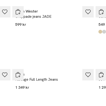
Carin Wester
Syst
Croppade jeans JADE
Sant
599 kr
549 
Prod
Gol
Silve
Levi's
Levi
Ribcage Full Length Jeans
501®
1 349 kr
1 29