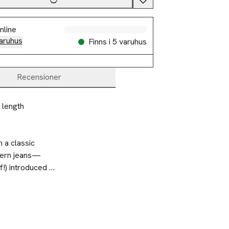
nline
aruhus
Finns i 5 varuhus
Recensioner
 length
a classic 
modern jeans—
!) introduced 
, this style 