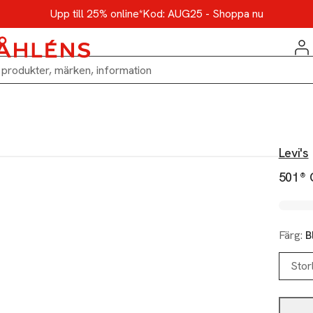
Upp till 25% online*
Kod: AUG25 - Shoppa nu
Levi's
501® 
Färg:
B
Stor