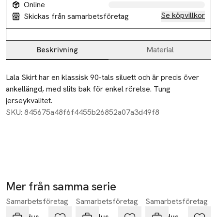
Online
Se köpvillkor
Skickas från samarbetsföretag
Beskrivning
Material
Beskrivning
Lala Skirt har en klassisk 90-tals siluett och är precis över 
ankellängd, med slits bak för enkel rörelse. Tung 
jerseykvalitet.
SKU: 845675a48f6f4455b26852a07a3d49f8
Mer från samma serie
Samarbetsföretag
Samarbetsföretag
Samarbetsföretag
Hoppa över bildspelet
Residus
Residus
Residus