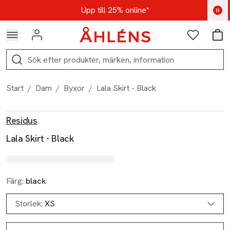
Hoppa till navigationsmenyn
Hoppa till innehåll
Hoppa till sidfot
Kod: AUG25 - Shoppa nu
Upp till 25% online*
Logga in
Favoriter
Var
Sök
Start
/
Dam
/
Byxor
/
Lala Skirt - Black
Produktbilder
Hoppa över bildspelet
Produktinformation
Residus
Lala Skirt - Black
Färg:
black
Storlek:
XS