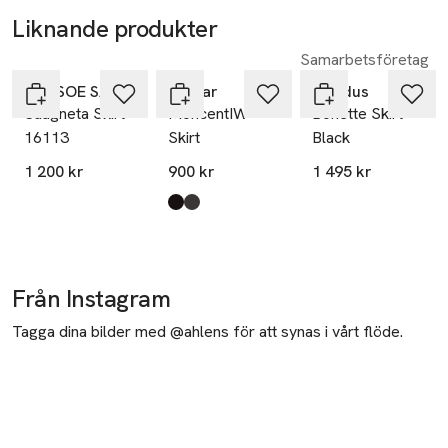
Liknande produkter
Samarbetsföretag
Hoppa över bildspelet
SAMSOE SAMSOE
Inwear
Residus
Saagneta Skirt
MoncentIW
Bonette Skirt -
16113
Skirt
Black
1 200 kr
900 kr
1 495 kr
Produkten finns i färgerna:
Black
Truffle
,
,
Från Instagram
Tagga dina bilder med @ahlens för att synas i vårt flöde.