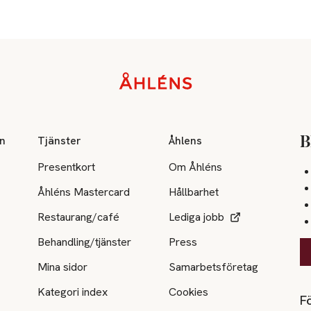
on
Tjänster
Åhlens
B
Presentkort
Om Åhléns
Åhléns Mastercard
Hållbarhet
Restaurang/café
Lediga jobb
Behandling/tjänster
Press
Mina sidor
Samarbetsföretag
Kategori index
Cookies
Fö