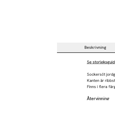
Beskrivning
Beskrivning
Se storleksgui
Sockersöt jordg
Kanten är ribbst
Finns i flera fä
Återvinning
• Stickad jordg
Lämna gamla text
• Stjälk på toppe
• Upprullad kant

Tillverkare