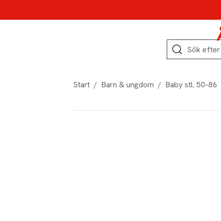
Hoppa till produktnavigation
Hoppa till innehåll
Hoppa till sidfot
Sök
Start
/
Barn & ungdom
/
Baby stl. 50-86
Produktbilder
Hoppa över bildspelet
Produktinformation