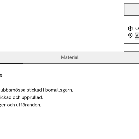
O
V
Material
de
ubbsmössa stickad i bomullsgarn.

ickad och upprullad.

rger och utföranden.

ubbsmössa

ilier till välgörenhet eller återvinningscentral.
n
