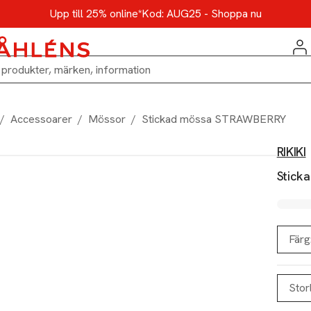
Upp till 25% online*
Kod: AUG25 - Shoppa nu
/
Accessoarer
/
Mössor
/
Stickad mössa STRAWBERRY
RIKIKI
Stick
Färg
Stor