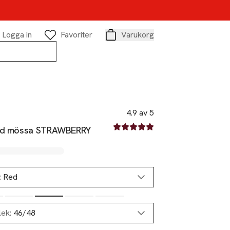
Logga in
Favoriter
Varukorg
Varukorg
4.9 av 5
4.9 av fem stjärnor
ad mössa STRAWBERRY
:
Red
lek:
46/48