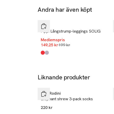
Tillverkare
Andra har även köpt
Åhléns AB
-25%
Hoppa över bildspelet
Dalagatan 1
113 43 Stoc
PIPPI
Sweden
Pippi Långstrump-leggings SOLIG
info.hk@ahle
Medlemspris
E-post
Lägsta pris 30 dagar
149,25 kr
199 kr
Mobilnumme
Produkten finns i färgerna:
Red
Purple
,
,
SKU: 61035322
Liknande produkter
Nyhet
Hoppa över bildspelet
Mini Rodini
Elephant shrew 3-pack socks
220 kr