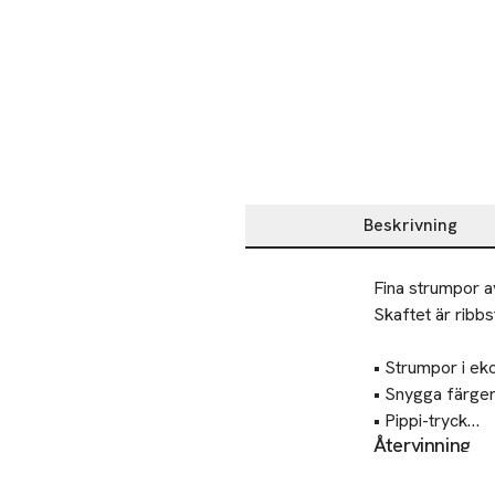
Beskrivning
Beskrivning
Fina strumpor a
Skaftet är ribbs
• Strumpor i eko
• Snygga färger
• Pippi-tryck

Återvinning
• Ribbstickat ska
Lämna gamla text
• 3-pack