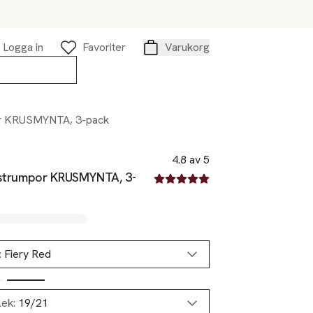
Logga in
Favoriter
Varukorg
Varukorg
or KRUSMYNTA, 3-pack
4.8 av 5
-strumpor KRUSMYNTA, 3-
4.8 av fem stjärnor
:
Fiery Red
lek:
19/21