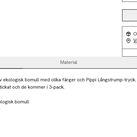
O
V
Material
v ekologisk bomull med olika färger och Pippi Långstrump-tryck.

tickat och de kommer i 3-pack.

logisk bomull



ft

ilier till välgörenhet eller återvinningscentral.