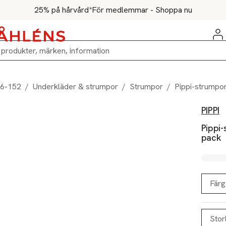
25% på hårvård*
För medlemmar - Shoppa nu
86-152
/
Underkläder & strumpor
/
Strumpor
/
Pippi-strump
PIPPI
Pippi
pack
Färg
Stor