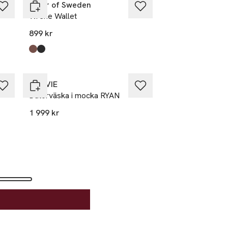
Tiger of Sweden
Wrene Wallet
899 kr
Produkten finns i färgerna:
Cognac
Black
,
,
NORVIE
Datorväska i mocka RYAN
1 999 kr