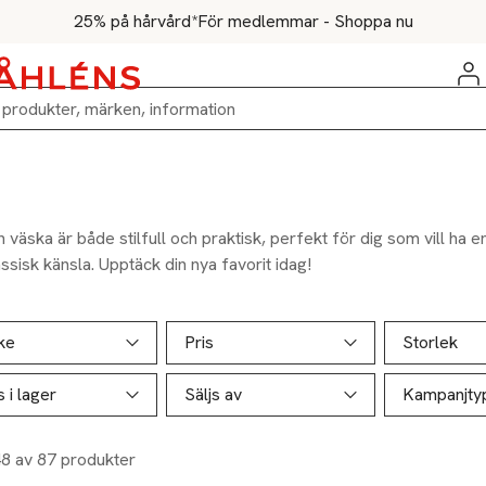
25% på hårvård*
För medlemmar - Shoppa nu
 väska är både stilfull och praktisk, perfekt för dig som vill ha 
ssisk känsla. Upptäck din nya favorit idag!
ill produktsidan
ver produkter
ke
Pris
Storlek
s i lager
Säljs av
Kampanjty
48 av 87 produkter