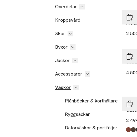
Nyh
Överdelar
GAN
Kroppsvård
Mode
Skor
2 50
Nyh
Byxor
GAN
Jackor
Sued
4 50
Accessoarer
Väskor
Plånböcker & korthållare
Sadd
Gust
Ryggsäckar
2 49
Datorväskor & portföljer
Produ
Midb
Dk.b
Blac