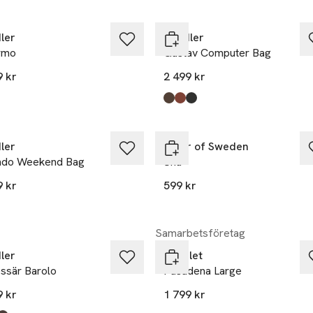
ler
Saddler
rmo
Gustav Computer Bag
9 kr
2 499 kr
kten finns i färgerna:
rown
rown
,
,
Produkten finns i färgerna:
Dk.brown
Midbrown
Black
,
,
,
Nyhet
ler
Tiger of Sweden
ndo Weekend Bag
Unu
9 kr
599 kr
kten finns i färgerna:
rown
k
,
,
Samarbetsföretag
ler
Cavalet
ssär Barolo
Pasadena Large
9 kr
1 799 kr