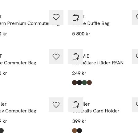
et
Nyhet
T
GANT
rn Premium Commuter Bag
Suede Duffle Bag
0 kr
5 800 kr
et
T
NORVIE
e Commuter Bag
Korthållare i läder RYAN
0 kr
249 kr
Produkten finns i färgerna:
Dk Brown
Black
Dk Green
Dk Brown Suede
,
,
,
,
ler
Saddler
av Computer Bag
Southalls Card Holder
9 kr
399 kr
kten finns i färgerna:
rown
rown
k
,
,
,
Produkten finns i färgerna:
Brown
Black
,
,