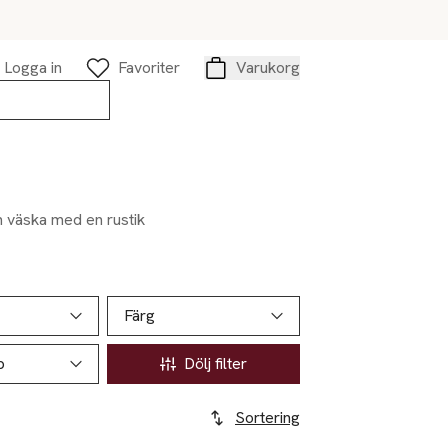
Logga in
Favoriter
Varukorg
Varukorg
en väska med en rustik
Färg
p
Dölj filter
Sortering