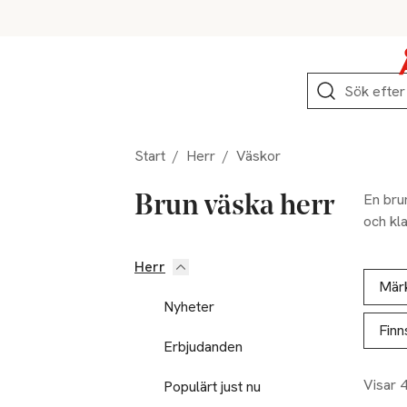
Hoppa till produktnavigation
Hoppa till innehåll
Hoppa till sidfot
Sök
Start
/
Herr
/
Väskor
En brun
Brun väska herr
och kla
Herr
Hoppa till produktsidan
Hoppa t
Lista ö
Mär
Nyheter
Finn
Erbjudanden
Visar 
Populärt just nu