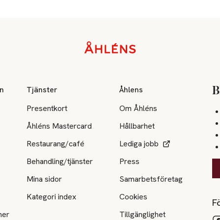
on
Tjänster
Åhlens
B
Presentkort
Om Åhléns
Åhléns Mastercard
Hållbarhet
Restaurang/café
Lediga jobb
Behandling/tjänster
Press
Mina sidor
Samarbetsföretag
Kategori index
Cookies
Fö
ner
Tillgänglighet