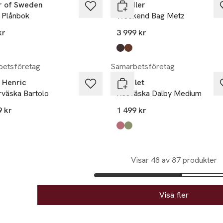
r of Sweden
Saddler
 Plånbok
Weekend Bag Metz
kr
3 999 kr
kten finns i färgerna:
ac
k
,
,
Produkten finns i färgerna:
Dk.brown
Brown
,
,
etsföretag
Samarbetsföretag
 Henric
Cavalet
rväska Bartolo
Resväska Dalby Medium
9 kr
1 499 kr
kten finns i färgerna:
nut
,
,
Produkten finns i färgerna:
watermelon pink
pistachio green
,
,
Visar 48 av 87 produkter
Visa fler