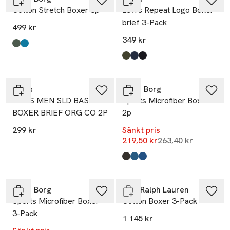
Cotton Stretch Boxer 3p
Levi's Repeat Logo Boxer
brief 3-Pack
499 kr
349 kr
Produkten finns i färgerna:
Multipack 2
Multipack 1
,
,
Produkten finns i färgerna:
Khaki Combo
Navy Combo
Black
,
,
,
-17%
Levi's
Björn Borg
LEVIS MEN SLD BASC
Sports Microfiber Boxer
BOXER BRIEF ORG CO 2P
2p
299 kr
Sänkt pris
Lägsta pris 30 dag
219,50 kr
263,40 kr
Produkten finns i färgerna:
Multipack 3
Multipack 1
Multipack 2
,
,
,
-17%
Slut i lager
Björn Borg
Polo Ralph Lauren
Sports Microfiber Boxer
Cotton Boxer 3-Pack
3-Pack
1 145 kr