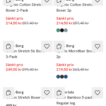
Organic Cotton Stretch
Organic Cotton Stretch
Boxer 2-Pack
Boxer 2p
Sänkt pris
Sänkt pris
Lägsta pris 30 dagar
Lägsta pris 30 dag
214,50 kr
257,40 kr
214,50 kr
257,40 kr
Produkten finns i färgerna:
Multipack 3
Multipack 1
Multipack 2
,
,
,
-17%
-17%
Björn Borg
Björn Borg
Cotton Stretch 56 Boxer
Sports Microfiber Boxer
3-Pack
2p
Sänkt pris
Sänkt pris
Lägsta pris 30 dagar
Lägsta pris 30 dag
249,50 kr
299,40 kr
219,50 kr
263,40 kr
Produkten finns i färgerna:
Multipack 1
Multipack 3
Multipack 2
,
,
,
Björn Borg
Resteröds
Cotton Stretch Boxer 3P
Boxer Bamboo 5-pack
Regular leg
499 kr