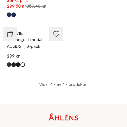
Sänkt pris
Lägsta pris 30 dagar
299,50 kr
359,40 kr
Produkten finns i färgerna:
Multipack 2
Multipack 1
,
,
Ta 2 betala 399:-
NORVIE
Kalsonger i modal
AUGUST, 2-pack
299 kr
Produkten finns i färgerna:
Green
Black
Navy
White
,
,
,
,
Visar 17 av 17 produkter
Sidfot