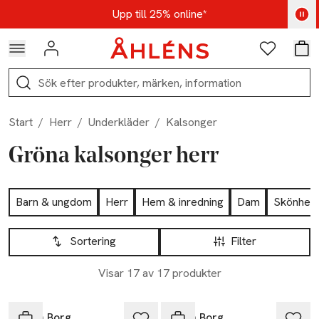
Hoppa till navigationsmenyn
Hoppa till innehåll
Hoppa till sidfot
Kod: AUG25 - Shoppa nu
Upp till 25% online*
Logga in
Favoriter
Var
Sök
Start
/
Herr
/
Underkläder
/
Kalsonger
Gröna kalsonger herr
Hoppa till produktsidan
Barn & ungdom
Herr
Hem & inredning
Dam
Skönhet
Hoppa till produktsidan
Lista över produkter
Sortering
Filter
Visar 17 av 17 produkter
-17%
-17%
Björn Borg
Björn Borg