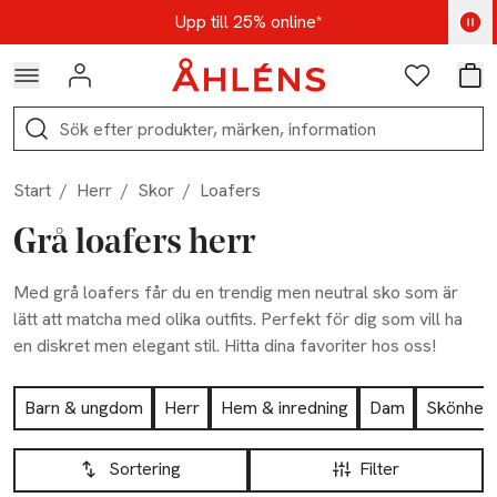
Hoppa till navigationsmenyn
Hoppa till innehåll
Hoppa till sidfot
Kod: AUG25 - Shoppa nu
Upp till 25% online*
Logga in
Favoriter
Var
Sök
Start
/
Herr
/
Skor
/
Loafers
Grå loafers herr
Med grå loafers får du en trendig men neutral sko som är
lätt att matcha med olika outfits. Perfekt för dig som vill ha
en diskret men elegant stil. Hitta dina favoriter hos oss!
Hoppa till produktsidan
Barn & ungdom
Herr
Hem & inredning
Dam
Skönhet
Hoppa till produktsidan
Lista över produkter
Sortering
Filter