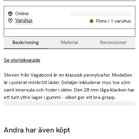
Online
Varuhus
Finns i 1 varuhus
Beskrivning
Material
Recensioner
Beskrivning
Se storleksguide
Steven från Vagabond är en klassisk pennyloafer. Modellen 
är i polerat mörkrött läder. Detaljer inkluderar moc toe söm 
samt innersula och foder i skinn. Den 28 mm låga klacken har 
ett tunt yttre lager i gummi - vilket ger ett bra grepp.
Tillverkare
Vagabond International AB
Birger Svenssons väg 36
Andra har även köpt
Ta 2 betala
432 40 Varberg
35:-
-25%