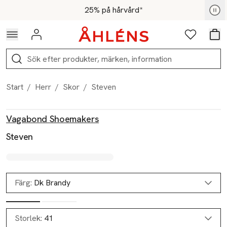
Hoppa till navigationsmenyn
Hoppa till innehåll
Hoppa till sidfot
För medlemmar - Shoppa nu
25% på hårvård*
Logga in
Favoriter
Var
Sök
Start
/
Herr
/
Skor
/
Steven
Produktbilder
Hoppa över bildspelet
Produktinformation
Vagabond Shoemakers
Steven
Färg:
Dk Brandy
Storlek:
41