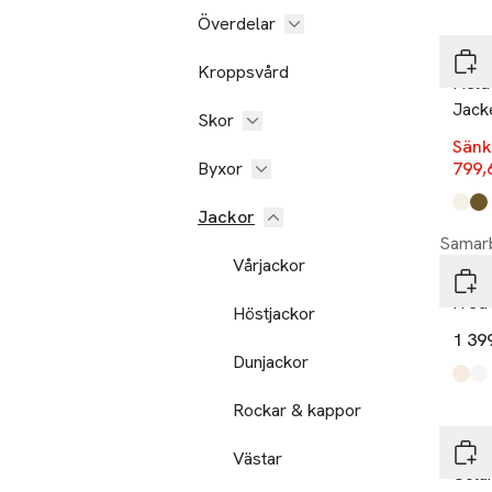
-20
Överdelar
Lind
Kroppsvård
Field
Jack
Skor
Sänk
Byxor
799,
Produ
Lt St
Dk A
Jackor
Samarb
Vårjackor
Cisz
Fred 
Höstjackor
1 39
Dunjackor
Produ
black
beig
Rockar & kappor
Colu
Västar
Colu