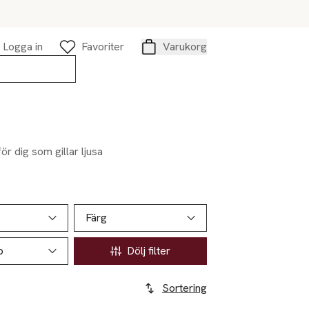
Logga in
Favoriter
Varukorg
Varukorg
för dig som gillar ljusa
Färg
p
Dölj filter
Sortering