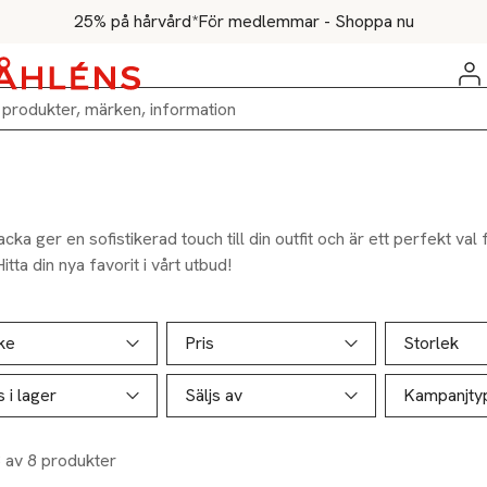
25% på hårvård*
För medlemmar - Shoppa nu
jacka ger en sofistikerad touch till din outfit och är ett perfekt val 
Hitta din nya favorit i vårt utbud!
ill produktsidan
ver produkter
ke
Pris
Storlek
s i lager
Säljs av
Kampanjty
8 av 8 produkter