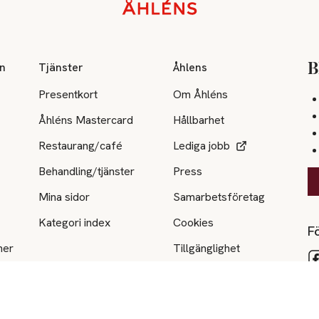
on
Tjänster
Åhlens
B
Presentkort
Om Åhléns
Åhléns Mastercard
Hållbarhet
Restaurang/café
Lediga jobb
Behandling/tjänster
Press
Mina sidor
Samarbetsföretag
Kategori index
Cookies
Fö
ner
Tillgänglighet
e
Tips & råd