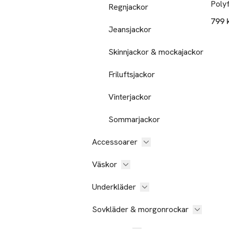
Poly
Regnjackor
Zip 
799 
Jeansjackor
Skinnjackor & mockajackor
Friluftsjackor
Vinterjackor
Sommarjackor
Accessoarer
Väskor
Underkläder
Sovkläder & morgonrockar