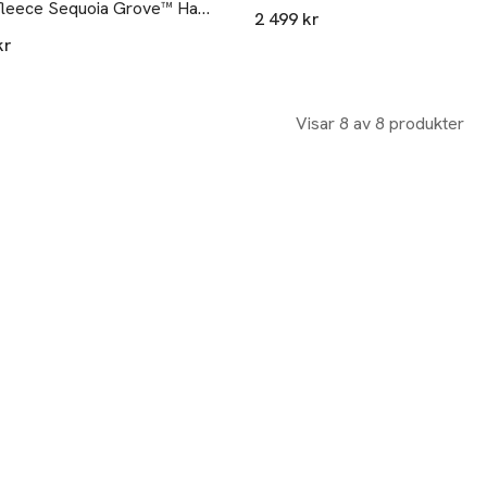
fleece Sequoia Grove™ Half
2 499 kr
Fleece
kr
Visar 8 av 8 produkter