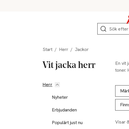
Hoppa till produktnavigation
Hoppa till innehåll
Hoppa till sidfot
Sök
Start
/
Herr
/
Jackor
En vit 
Vit jacka herr
toner. 
Herr
Hoppa till produktsidan
Hoppa t
Lista ö
Mär
Nyheter
Finn
Erbjudanden
Visar 
Populärt just nu