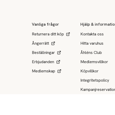
Sidfot
Vanliga frågor
Hjälp & informati
Returnera ditt köp
Kontakta oss
Ångerrätt
Hitta varuhus
Beställningar
Åhléns Club
Erbjudanden
Medlemsvillkor
Medlemskap
Köpvillkor
Integritetspolicy
Kampanjreservatio
Produktåterkallels
Tillgängliga betalsätt