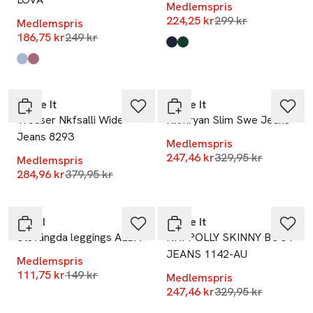
Medlemspris
Lägsta pris 30 dag
224,25 kr
299 kr
Medlemspris
Lägsta pris 30 dagar
186,75 kr
249 kr
Produkten finns i färgerna:
Navy 2
Green
,
,
Produkten finns i färgerna:
Blue
Pink
,
,
-25%
-25%
Name It
Name It
Trouser Nkfsalli Wide
Nkmryan Slim Swe Jeans
Jeans 8293
Medlemspris
Lägsta pris 30 dag
247,46 kr
329,95 kr
Medlemspris
Lägsta pris 30 dagar
284,96 kr
379,95 kr
-25%
-25%
RIKIKI
Name It
Utsvängda leggings ALBA
NKFPOLLY SKINNY BOOT
JEANS 1142-AU
Medlemspris
Lägsta pris 30 dagar
111,75 kr
149 kr
Medlemspris
-25%
Lägsta pris 30 dag
247,46 kr
329,95 kr
-25%
Nyhet