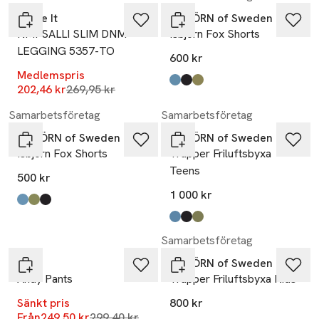
Name It
ISBJÖRN of Sweden
NMFSALLI SLIM DNM
Isbjörn Fox Shorts
LEGGING 5357-TO
600 kr
Medlemspris
Produkten finns i färgerna:
lagoon
black
moss
,
,
,
Lägsta pris 30 dagar
202,46 kr
269,95 kr
Samarbetsföretag
Samarbetsföretag
ISBJÖRN of Sweden
ISBJÖRN of Sweden
Isbjörn Fox Shorts
Trapper Friluftsbyxa
Teens
500 kr
1 000 kr
Produkten finns i färgerna:
lagoon
moss
black
,
,
,
Produkten finns i färgerna:
lagoon
black
moss
,
,
,
-17%
Samarbetsföretag
Molo
ISBJÖRN of Sweden
Andy Pants
Trapper Friluftsbyxa Kids
Sänkt pris
800 kr
Lägsta pris 30 dagar
Från
249,50 kr
299,40 kr