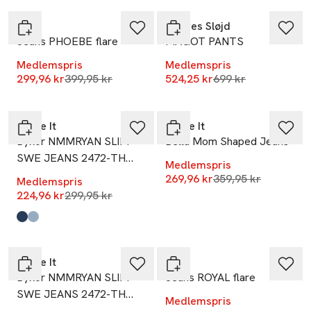
Only
Konges Sløjd
Jeans PHOEBE flare
MAGOT PANTS
Medlemspris
Medlemspris
Lägsta pris 30 dagar
Lägsta pris 30 dag
299,96 kr
399,95 kr
524,25 kr
699 kr
-25%
-25%
Name It
Name It
Byxor NMMRYAN SLIM
Bella Mom Shaped Jeans
SWE JEANS 2472-TH
Medlemspris
NOO
Lägsta pris 30 dag
269,96 kr
359,95 kr
Medlemspris
Lägsta pris 30 dagar
224,96 kr
299,95 kr
Produkten finns i färgerna:
Dark Blue Denim
Light Blue Denim
,
,
-25%
-25%
Name It
Only
Byxor NMMRYAN SLIM
Jeans ROYAL flare
SWE JEANS 2472-TH
Medlemspris
NOO