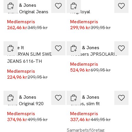
Jack & Jones
Only
Clark Original Jeans
KogRoyal
Medlemspris
Medlemspris
Lägsta pris 30 dagar
Lägsta pris 30 dag
262,46 kr
349,95 kr
299,96 kr
399,95 kr
-25%
-25%
Name It
Jack & Jones
NKMRYAN SLIM SWE
Trousers JPRSOLARIS
JEANS 6116-TH
Medlemspris
Lägsta pris 30 dag
524,96 kr
699,95 kr
Medlemspris
Lägsta pris 30 dagar
224,96 kr
299,95 kr
-25%
-25%
Jack & Jones
Jack & Jones
Chris Original 920
Chinos, slim fit
Medlemspris
Medlemspris
Lägsta pris 30 dagar
Lägsta pris 30 dag
374,96 kr
499,95 kr
337,46 kr
449,95 kr
-25%
Samarbetsföretag