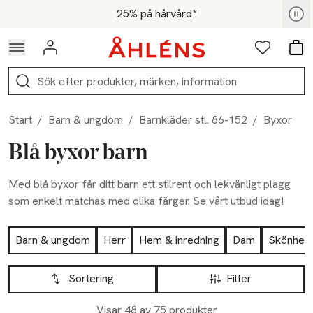
Hoppa till navigationsmenyn
Hoppa till innehåll
Hoppa till sidfot
För medlemmar - Shoppa nu
25% på hårvård*
Logga in
Favoriter
Var
Sök
Start
/
Barn & ungdom
/
Barnkläder stl. 86-152
/
Byxor
Blå byxor barn
Med blå byxor får ditt barn ett stilrent och lekvänligt plagg
som enkelt matchas med olika färger. Se vårt utbud idag!
Hoppa till produktsidan
Barn & ungdom
Herr
Hem & inredning
Dam
Skönhet
Hoppa till produktsidan
Lista över produkter
Sortering
Filter
-25%
Visar 48 av 75 produkter