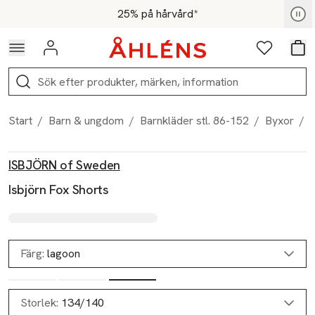
Hoppa till navigationsmenyn
Hoppa till innehåll
Hoppa till sidfot
För medlemmar - Shoppa nu
25% på hårvård*
Logga in
Favoriter
Var
Sök
Start
/
Barn & ungdom
/
Barnkläder stl. 86-152
/
Byxor
/
Produktbilder
Hoppa över bildspelet
Produktinformation
ISBJÖRN of Sweden
Isbjörn Fox Shorts
Färg:
lagoon
Storlek:
134/140