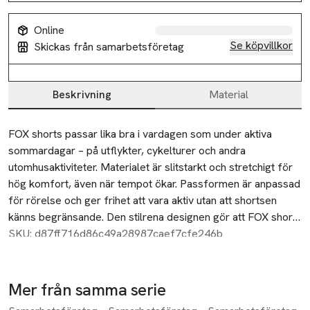
Online
Se köpvillkor
Skickas från samarbetsföretag
Beskrivning
Material
Beskrivning
FOX shorts passar lika bra i vardagen som under aktiva 
sommardagar – på utflykter, cykelturer och andra 
utomhusaktiviteter. Materialet är slitstarkt och stretchigt för 
hög komfort, även när tempot ökar. Passformen är anpassad 
för rörelse och ger frihet att vara aktiv utan att shortsen 
känns begränsande. Den stilrena designen gör att FOX shorts 
känns lika rätt till vardags som ute i naturen. Midjan är 
SKU: d87ff716d86c49a28987caef7cfe246b
justerbar för individuell passform och fickor gör det enkelt 
att bära med sig det viktigaste. Ett par mångsidiga 
aktivitetsshorts som kombinerar funktion, komfort och 
Mer från samma serie
hållbarhet – perfekta för en aktiv sommar.