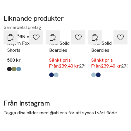
Liknande produkter
-14%
-14%
Samarbetsföretag
Hoppa över bildspelet
ISBJÖRN of Sweden
Molo
Molo
Isbjörn Fox
Niko Solid
Niko Solid
Shorts
Boardies
Boardies
500 kr
Sänkt pris
Sänkt pris
Lägsta pris 30 dagar
Lägs
Från
239,40 kr
279,30 kr
Från
239,40 kr
279,
Produkten finns i färgerna:
black
moss
lagoon
,
,
,
Produkten finns i färgerna:
Oceanica
Stream
,
,
Produkten finns i fä
Stream
Oceanica
,
,
Från Instagram
Tagga dina bilder med @ahlens för att synas i vårt flöde.