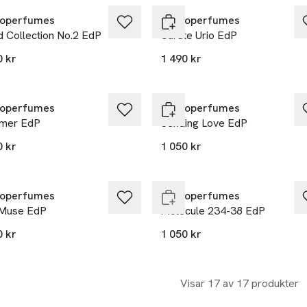
operfumes
Zarkoperfumes
d Collection No.2 EdP
Carate Urio EdP
0 kr
1 490 kr
operfumes
Zarkoperfumes
mer EdP
Sending Love EdP
0 kr
1 050 kr
ast i varuhus
Endast i varuhus
operfumes
Zarkoperfumes
Muse EdP
Molécule 234-38 EdP
0 kr
1 050 kr
Visar 17 av 17 produkter