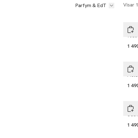
Visar 
Parfym & EdT
Zark
Yout
1 49
Zark
Molé
1 49
Zark
Oud'
1 49