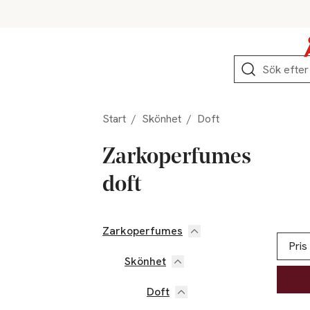
Hoppa till produktnavigation
Hoppa till innehåll
Hoppa till sidfot
Sök
Start
/
Skönhet
/
Doft
Zarkoperfumes
doft
Zarkoperfumes
Hoppa till produktsidan
Hoppa t
Lista ö
Pris
Skönhet
Doft