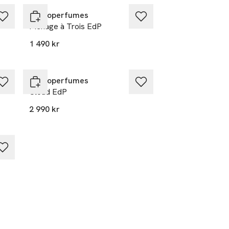
Zarkoperfumes
Ménage à Trois EdP
1 490 kr
Zarkoperfumes
Cloud EdP
2 990 kr