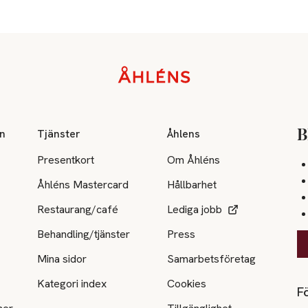
on
Tjänster
Åhlens
B
Presentkort
Om Åhléns
Åhléns Mastercard
Hållbarhet
Restaurang/café
Lediga jobb
Behandling/tjänster
Press
Mina sidor
Samarbetsföretag
Kategori index
Cookies
Fö