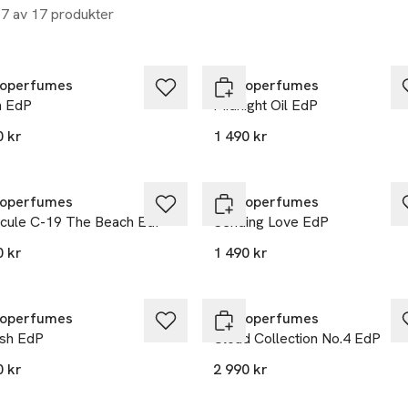
17 av 17 produkter
operfumes
Zarkoperfumes
h EdP
Midnight Oil EdP
0 kr
1 490 kr
operfumes
Zarkoperfumes
cule C-19 The Beach EdP
Sending Love EdP
0 kr
1 490 kr
operfumes
Zarkoperfumes
ish EdP
Cloud Collection No.4 EdP
0 kr
2 990 kr