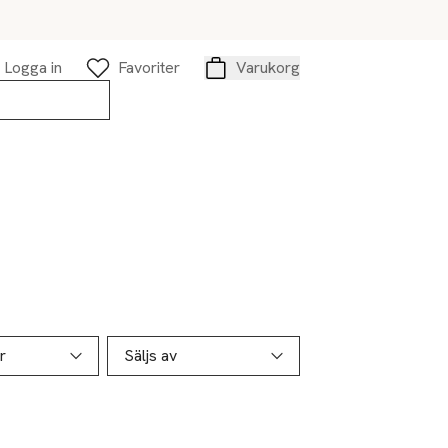
Logga in
Favoriter
Varukorg
Varukorg
r
Säljs av