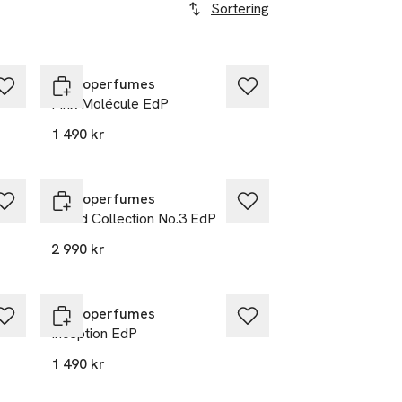
Sortering
Zarkoperfumes
Pink Molécule EdP
1 490 kr
Zarkoperfumes
Cloud Collection No.3 EdP
2 990 kr
Zarkoperfumes
Inception EdP
1 490 kr