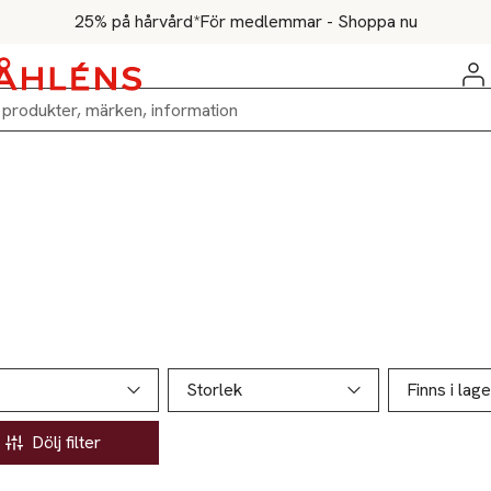
25% på hårvård*
För medlemmar - Shoppa nu
ill produktsidan
ver produkter
Storlek
Finns i lage
Dölj filter