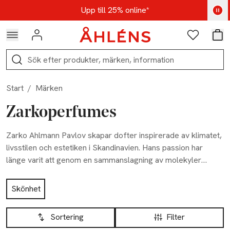
Hoppa till navigationsmenyn
Hoppa till innehåll
Hoppa till sidfot
Kod: AUG25 - Shoppa nu
Upp till 25% online*
Logga in
Favoriter
Var
Sök
Start
/
Märken
Zarkoperfumes
Zarko Ahlmann Pavlov skapar dofter inspirerade av klimatet,
livsstilen och estetiken i Skandinavien. Hans passion har
länge varit att genom en sammanslagning av molekyler
skapa unika dofter som anpassas efter personen som bär
Hoppa till produktsidan
den. För Zarko är parfym ett konstverk och därför har han
Skönhet
skapat dofter med noggrant utvalda ingredienser och en
Hoppa till produktsidan
Lista över produkter
stilren design, som tar våra sinnen på en fantastisk resa. Alla
Sortering
Filter
dofter är 100% veganska och handgjorda i Danmark.