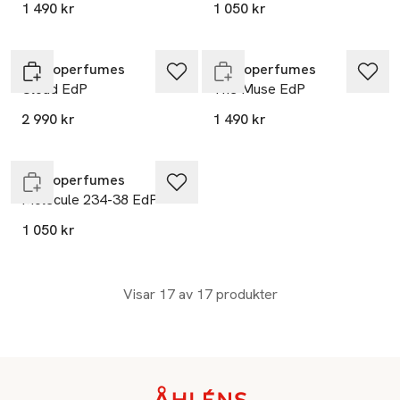
1 490 kr
1 050 kr
Endast i varuhus
Zarkoperfumes
Zarkoperfumes
Cloud EdP
The Muse EdP
2 990 kr
1 490 kr
Endast i varuhus
Zarkoperfumes
Molécule 234-38 EdP
1 050 kr
Visar 17 av 17 produkter
Sidfot