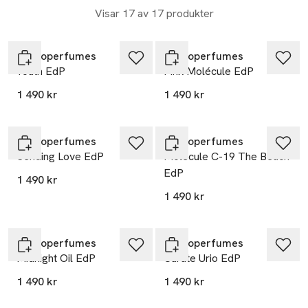
Visar 17 av 17 produkter
Zarkoperfumes
Zarkoperfumes
Youth EdP
Pink Molécule EdP
1 490 kr
1 490 kr
Zarkoperfumes
Zarkoperfumes
Sending Love EdP
Molécule C-19 The Beach
EdP
1 490 kr
1 490 kr
Zarkoperfumes
Zarkoperfumes
Midnight Oil EdP
Carate Urio EdP
1 490 kr
1 490 kr