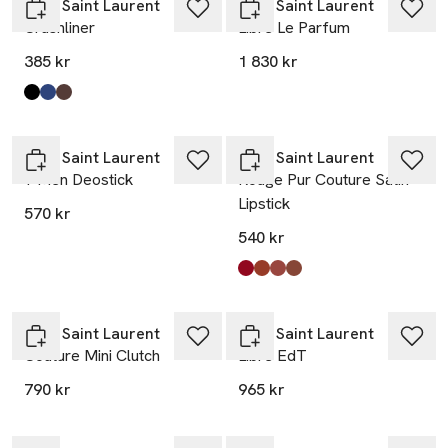
Yves Saint Laurent
Yves Saint Laurent
Crushliner
Libre Le Parfum
385 kr
1 830 kr
Produkten finns i färgerna:
1
6
2
,
,
,
Yves Saint Laurent
Yves Saint Laurent
Y Men Deostick
Rouge Pur Couture Satin
Lipstick
570 kr
540 kr
Produkten finns i färgerna:
N18
O1
N17
N16
,
,
,
,
Yves Saint Laurent
Yves Saint Laurent
Couture Mini Clutch
Libre EdT
790 kr
965 kr