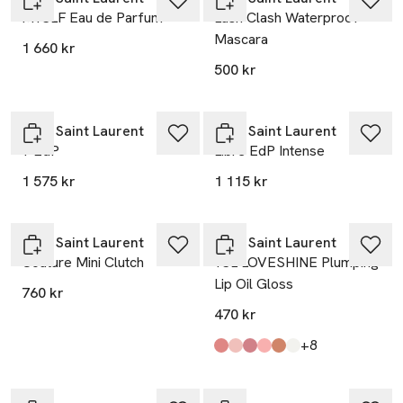
MYSLF Eau de Parfum
Lash Clash Waterproof
Mascara
1 660 kr
500 kr
Yves Saint Laurent
Yves Saint Laurent
Y EdP
Libre EdP Intense
1 575 kr
1 115 kr
Yves Saint Laurent
Yves Saint Laurent
Couture Mini Clutch
YSL LOVESHINE Plumping
Lip Oil Gloss
760 kr
470 kr
till
+8
Produkten finns i färgerna:
3
10
44
2
5
11
,
,
,
,
,
,