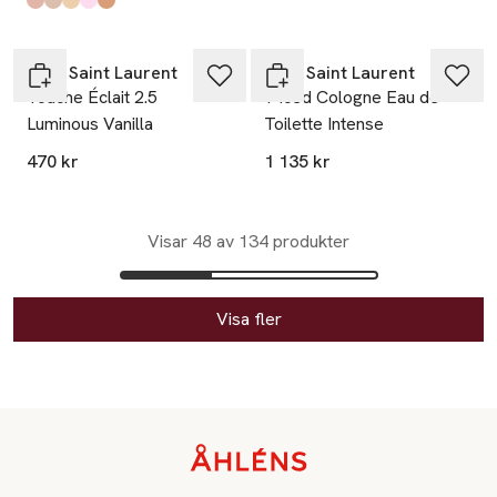
Produkten finns i färgerna:
3
1
2
69
04
,
,
,
,
,
Yves Saint Laurent
Yves Saint Laurent
Touche Éclait 2.5
Y Iced Cologne Eau de
Luminous Vanilla
Toilette Intense
470 kr
1 135 kr
Visar 48 av 134 produkter
Visa fler
Sidfot