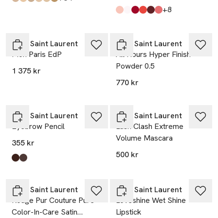
Produkten finns i färgerna:
Mn1
Ln1
Mn7
Ln8
Ln6
Dw1
,
,
,
,
,
,
till
+8
Produkten finns i färgerna:
2
Crystal
11
12
6
18
,
,
,
,
,
,
Yves Saint Laurent
Yves Saint Laurent
Mon Paris EdP
All Hours Hyper Finish
Powder 0.5
1 375 kr
770 kr
Yves Saint Laurent
Yves Saint Laurent
Eyebrow Pencil
Lash Clash Extreme
Volume Mascara
355 kr
500 kr
Produkten finns i färgerna:
Dark Brown
Ash
,
,
Yves Saint Laurent
Yves Saint Laurent
Rouge Pur Couture Pure
Loveshine Wet Shine
Color-In-Care Satin
Lipstick