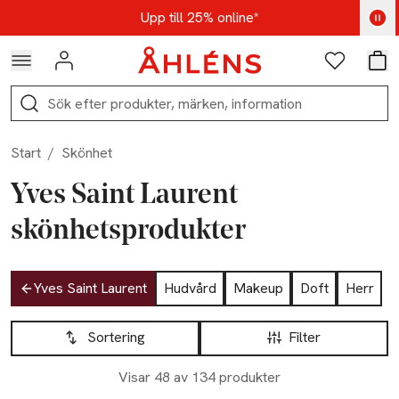
Hoppa till navigationsmenyn
Hoppa till innehåll
Hoppa till sidfot
Kod: AUG25 - Shoppa nu
Upp till 25% online*
Logga in
Favoriter
Var
Sök
Start
/
Skönhet
Yves Saint Laurent
skönhetsprodukter
Hoppa till produktsidan
Yves Saint Laurent
Hudvård
Makeup
Doft
Herr
Hoppa till produktsidan
Lista över produkter
Sortering
Filter
Visar 48 av 134 produkter