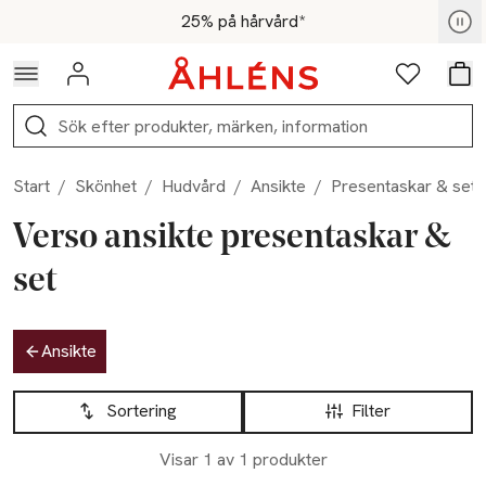
Hoppa till navigationsmenyn
Hoppa till innehåll
Hoppa till sidfot
För medlemmar - Shoppa nu
25% på hårvård*
Logga in
Favoriter
Var
Sök
Start
/
Skönhet
/
Hudvård
/
Ansikte
/
Presentaskar & set
Verso ansikte presentaskar &
set
Hoppa till produktsidan
Ansikte
Hoppa till produktsidan
Lista över produkter
Sortering
Filter
Visar 1 av 1 produkter