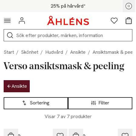
Hoppa till navigationsmenyn
Hoppa till innehåll
Hoppa till sidfot
För medlemmar - Shoppa nu
25% på hårvård*
Logga in
Favoriter
Var
Sök
Start
/
Skönhet
/
Hudvård
/
Ansikte
/
Ansiktsmask & peeli
Verso ansiktsmask & peeling
Hoppa till produktsidan
Ansikte
Hoppa till produktsidan
Lista över produkter
Sortering
Filter
Visar 7 av 7 produkter
Verso
Verso