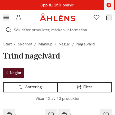
Hoppa till navigationsmenyn
Hoppa till innehåll
Hoppa till sidfot
Kod: AUG25 - Shoppa nu
Upp till 25% online*
Logga in
Favoriter
Var
Sök
Start
/
Skönhet
/
Makeup
/
Naglar
/
Nagelvård
Trind nagelvård
Hoppa till produktsidan
Naglar
Hoppa till produktsidan
Lista över produkter
Sortering
Filter
Visar 13 av 13 produkter
Trind
Trind