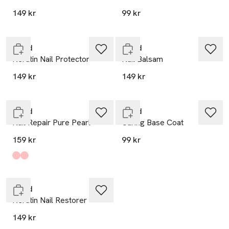
149 kr
99 kr
Endast i varuhus
Endast i varuhus
Trind
Trind
Keratin Nail Protector
Nail Balsam
149 kr
149 kr
Slut i lager
Endast i varuhus
Trind
Trind
Nail Repair Pure Pearl
Caring Base Coat
159 kr
99 kr
Produkten finns i färgerna:
Pure Pearl
Pink Pearl
,
,
Endast i varuhus
Trind
Keratin Nail Restorer
149 kr