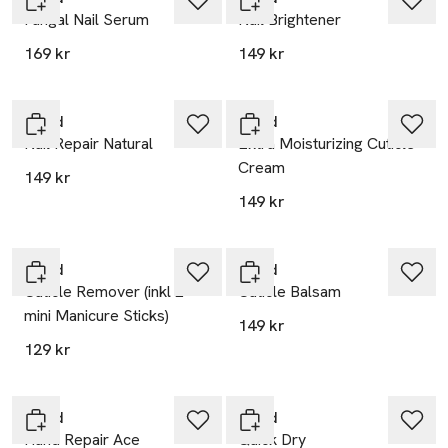
Fungal Nail Serum
Nail Brightener
169 kr
149 kr
Trind
Trind
Nail Repair Natural
Extra Moisturizing Cuticle
Cream
149 kr
149 kr
Trind
Trind
Cuticle Remover (inkl 2
Cuticle Balsam
mini Manicure Sticks)
149 kr
129 kr
Trind
Trind
Hand Repair Ace
Quick Dry